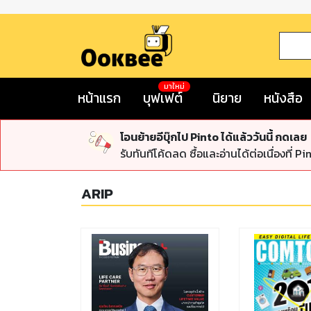
มาใหม่
หน้าแรก
บุฟเฟต์
นิยาย
หนังสือ
โอนย้ายอีบุ๊กไป Pinto ได้แล้ววันนี้ กดเลย
รับทันทีโค้ดลด ซื้อและอ่านได้ต่อเนื่องที่ Pi
ARIP