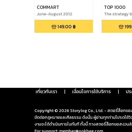
COMMART
TOP 1000
June-August 2012
The strategy 
strategies
149.00
฿
199
เกี่ยวกับเรา
|
เงื่อนไขการใช้บริการ
|
ปร
Copyright ©
2026
Storylog Co., Ltd. - สตอรี่ล็อกขอ
ขัดต่อกฎหมายและศีลธรรม ดังนั้น ผู้อ่านทุกท่านโปรดใ
งานจะได้ดำเนินการในทันที ทั้งนี้ ทางสตอรี่ล็อกขอสงวนลิ
For support: member@ookbee.com