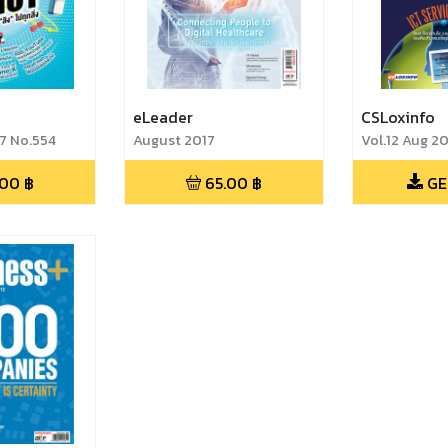
eLeader
CSLoxinfo
7 No.554
August 2017
Vol.12 Aug 2
.00
฿
65.00
฿
GE