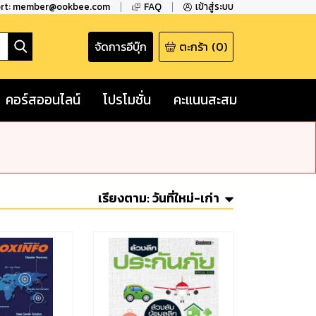
ort: member@ookbee.com
FAQ
เข้าสู่ระบบ
จัดการอีบุ๊ก
ตะกร้า
(
0
)
คอร์สออนไลน์
โปรโมชั่น
คะแนนสะสม
เรียงตาม:
วันที่ใหม่-เก่า