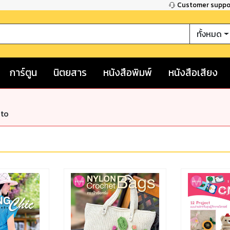
Customer supp
ทั้งหมด
การ์ตูน
นิตยสาร
หนังสือพิมพ์
หนังสือเสียง
nto