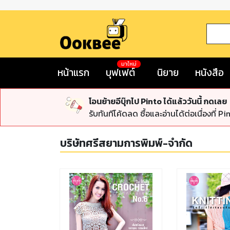
มาใหม่
หน้าแรก
บุฟเฟต์
นิยาย
หนังสือ
โอนย้ายอีบุ๊กไป Pinto ได้แล้ววันนี้ กดเลย
รับทันทีโค้ดลด ซื้อและอ่านได้ต่อเนื่องที่ Pi
บริษัทศรีสยามการพิมพ์-จำกัด