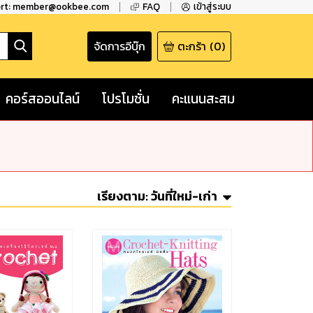
ort: member@ookbee.com
FAQ
เข้าสู่ระบบ
จัดการอีบุ๊ก
ตะกร้า
(
0
)
คอร์สออนไลน์
โปรโมชั่น
คะแนนสะสม
เรียงตาม:
วันที่ใหม่-เก่า