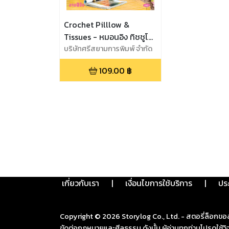
Crochet Pilllow &
Tissues - หมอนอิง ทิชชูโค
รเชต์
บริษัทศรีสยามการพิมพ์ จำกัด
109.00
฿
เกี่ยวกับเรา
|
เงื่อนไขการใช้บริการ
|
ปร
Copyright ©
2026
Storylog Co., Ltd. - สตอรี่ล็อกขอ
ขัดต่อกฎหมายและศีลธรรม ดังนั้น ผู้อ่านทุกท่านโปรดใ