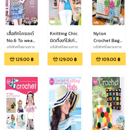
เสื้อถักโครเชต์
Knitting Chic
Nylon
No.6 To wear
นิตติ้งเก๋ใส่เท่
Crochet Bags
Crochet
แบบทันสมัย
- กระเป๋าเชือก
บริษัทศรีสยามการ
บริษัทศรีสยามการ
บริษัทศรีสยามการ
พิมพ์ จำกัด
พิมพ์ จำกัด
พิมพ์ จำกัด
ร่ม
129.00
฿
129.00
฿
109.00
฿