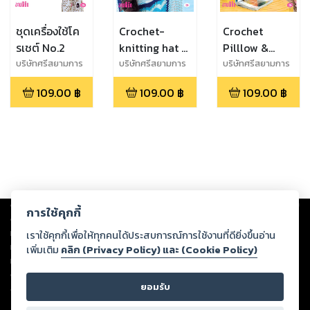
ชุดเครื่องใช้โค
Crochet-
Crochet
รเชต์ No.2
knitting hat -
Pilllow &
หมวกโครเชต์
Tissues -
บริษัทศรีสยามการ
บริษัทศรีสยามการ
บริษัทศรีสยามการ
พิมพ์ จำกัด
พิมพ์ จำกัด
พิมพ์ จำกัด
นิตติ้ง
หมอนอิง ทิชชู
109.00
฿
109.00
฿
109.00
฿
โครเชต์
Copyright ©
2026
Storylog Co., Ltd. - สตอรี่ล็อกขอสงวนสิทธิ์ไม่รับผิดชอบ
การใช้คุกกี้
ต่อผลงานหรือเนื้อหาใดที่อัปโหลดผ่านเว็บไซต์และปรากฏว่าละเมิดสิทธิใน
ทรัพย์สินทางปัญญาของบุคคลอื่นหรือขัดต่อกฎหมายและศีลธรรม ดังนั้น ผู้อ่าน
เราใช้คุกกี้เพื่อให้ทุกคนได้ประสบการณ์การใช้งานที่ดียิ่งขึ้นอ่าน
ทุกท่านโปรดใช้วิจารณญาณในการกลั่นกรองด้วยตนเอง และหากท่านพบว่าส่วน
เพิ่มเติม
คลิก (Privacy Policy) และ (Cookie Policy)
หนึ่งส่วนใดขัดต่อกฎหมายและศีลธรรม กรุณาแจ้งมายังบริษัท เพื่อทีมงานจะได้
ดำเนินการในทันที ทั้งนี้ ทางสตอรี่ล็อกขอสงวนลิขสิทธิ์ตามพระราชบัญญัติ
ยอมรับ
ลิขสิทธิ์ พ.ศ. 2537 (ฉบับล่าสุด)