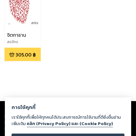
จิตกาธาน
สรจักร
305.00
฿
Copyright ©
2026
Storylog Co., Ltd. - สตอรี่ล็อกขอสงวนสิทธิ์ไม่รับผิดชอบ
การใช้คุกกี้
ต่อผลงานหรือเนื้อหาใดที่อัปโหลดผ่านเว็บไซต์และปรากฏว่าละเมิดสิทธิใน
ทรัพย์สินทางปัญญาของบุคคลอื่นหรือขัดต่อกฎหมายและศีลธรรม ดังนั้น ผู้อ่าน
เราใช้คุกกี้เพื่อให้ทุกคนได้ประสบการณ์การใช้งานที่ดียิ่งขึ้นอ่าน
ทุกท่านโปรดใช้วิจารณญาณในการกลั่นกรองด้วยตนเอง และหากท่านพบว่าส่วน
เพิ่มเติม
คลิก (Privacy Policy) และ (Cookie Policy)
หนึ่งส่วนใดขัดต่อกฎหมายและศีลธรรม กรุณาแจ้งมายังบริษัท เพื่อทีมงานจะได้
ดำเนินการในทันที ทั้งนี้ ทางสตอรี่ล็อกขอสงวนลิขสิทธิ์ตามพระราชบัญญัติ