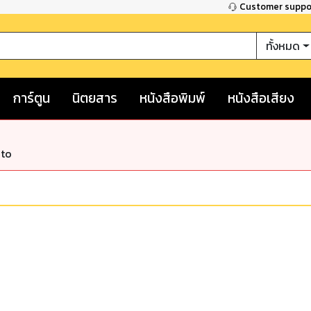
Customer supp
ทั้งหมด
การ์ตูน
นิตยสาร
หนังสือพิมพ์
หนังสือเสียง
nto