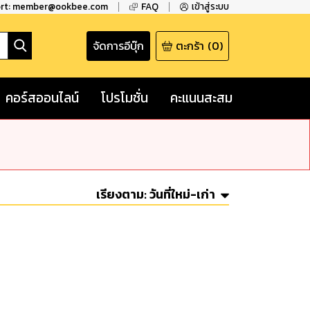
ort: member@ookbee.com
FAQ
เข้าสู่ระบบ
จัดการอีบุ๊ก
ตะกร้า
(
0
)
คอร์สออนไลน์
โปรโมชั่น
คะแนนสะสม
เรียงตาม:
วันที่ใหม่-เก่า