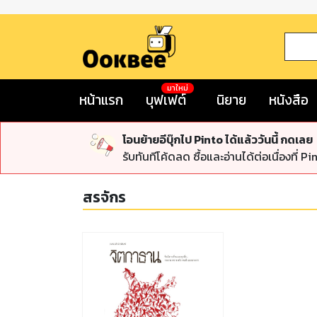
มาใหม่
หน้าแรก
บุฟเฟต์
นิยาย
หนังสือ
โอนย้ายอีบุ๊กไป Pinto ได้แล้ววันนี้ กดเลย
รับทันทีโค้ดลด ซื้อและอ่านได้ต่อเนื่องที่ Pi
สรจักร