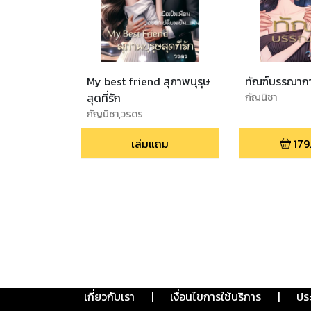
My best friend สุภาพบุรุษ
ทัณฑ์บรรณาก
สุดที่รัก
กัญนิชา
กัญนิชา,วรดร
เล่มแถม
179
เกี่ยวกับเรา
|
เงื่อนไขการใช้บริการ
|
ปร