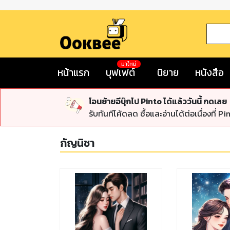
มาใหม่
หน้าแรก
บุฟเฟต์
นิยาย
หนังสือ
โอนย้ายอีบุ๊กไป Pinto ได้แล้ววันนี้ กดเลย
รับทันทีโค้ดลด ซื้อและอ่านได้ต่อเนื่องที่ Pi
กัญนิชา