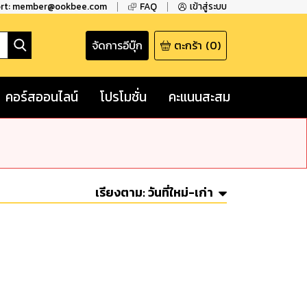
ort: member@ookbee.com
FAQ
เข้าสู่ระบบ
จัดการอีบุ๊ก
ตะกร้า
(
0
)
คอร์สออนไลน์
โปรโมชั่น
คะแนนสะสม
เรียงตาม:
วันที่ใหม่-เก่า