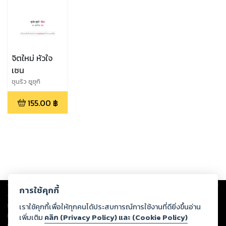
จิตใหม่ หัวใจ
เซน
ชุนริว ซูซุกิ
155.00
฿
Copyright ©
2026
Storylog Co., Ltd. - สตอรี่ล็อกขอสงวนสิทธิ์ไม่รับผิดชอบ
การใช้คุกกี้
ต่อผลงานหรือเนื้อหาใดที่อัปโหลดผ่านเว็บไซต์และปรากฏว่าละเมิดสิทธิใน
ทรัพย์สินทางปัญญาของบุคคลอื่นหรือขัดต่อกฎหมายและศีลธรรม ดังนั้น ผู้อ่าน
เราใช้คุกกี้เพื่อให้ทุกคนได้ประสบการณ์การใช้งานที่ดียิ่งขึ้นอ่าน
ทุกท่านโปรดใช้วิจารณญาณในการกลั่นกรองด้วยตนเอง และหากท่านพบว่าส่วน
เพิ่มเติม
คลิก (Privacy Policy) และ (Cookie Policy)
หนึ่งส่วนใดขัดต่อกฎหมายและศีลธรรม กรุณาแจ้งมายังบริษัท เพื่อทีมงานจะได้