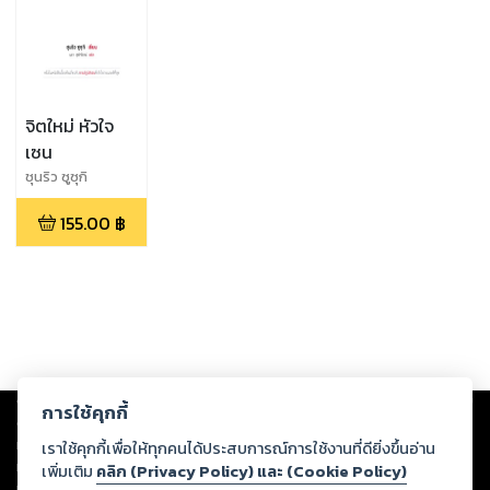
จิตใหม่ หัวใจ
เซน
ชุนริว ซูซุกิ
155.00
฿
Copyright ©
2026
Storylog Co., Ltd. - สตอรี่ล็อกขอสงวนสิทธิ์ไม่รับผิดชอบ
การใช้คุกกี้
ต่อผลงานหรือเนื้อหาใดที่อัปโหลดผ่านเว็บไซต์และปรากฏว่าละเมิดสิทธิใน
ทรัพย์สินทางปัญญาของบุคคลอื่นหรือขัดต่อกฎหมายและศีลธรรม ดังนั้น ผู้อ่าน
เราใช้คุกกี้เพื่อให้ทุกคนได้ประสบการณ์การใช้งานที่ดียิ่งขึ้นอ่าน
ทุกท่านโปรดใช้วิจารณญาณในการกลั่นกรองด้วยตนเอง และหากท่านพบว่าส่วน
เพิ่มเติม
คลิก (Privacy Policy) และ (Cookie Policy)
หนึ่งส่วนใดขัดต่อกฎหมายและศีลธรรม กรุณาแจ้งมายังบริษัท เพื่อทีมงานจะได้