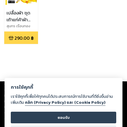
เปลื้องผ้า ชุด
เถ้าแก่ค้าผ้า
ตลาดนัด
สุนทร เรือนทอง
จรัส
290.00
฿
Copyright ©
2026
Storylog Co., Ltd. - สตอรี่ล็อกขอสงวนสิทธิ์ไม่รับผิดชอบ
การใช้คุกกี้
ต่อผลงานหรือเนื้อหาใดที่อัปโหลดผ่านเว็บไซต์และปรากฏว่าละเมิดสิทธิใน
ทรัพย์สินทางปัญญาของบุคคลอื่นหรือขัดต่อกฎหมายและศีลธรรม ดังนั้น ผู้อ่าน
เราใช้คุกกี้เพื่อให้ทุกคนได้ประสบการณ์การใช้งานที่ดียิ่งขึ้นอ่าน
ทุกท่านโปรดใช้วิจารณญาณในการกลั่นกรองด้วยตนเอง และหากท่านพบว่าส่วน
เพิ่มเติม
คลิก (Privacy Policy) และ (Cookie Policy)
หนึ่งส่วนใดขัดต่อกฎหมายและศีลธรรม กรุณาแจ้งมายังบริษัท เพื่อทีมงานจะได้
ดำเนินการในทันที ทั้งนี้ ทางสตอรี่ล็อกขอสงวนลิขสิทธิ์ตามพระราชบัญญัติ
ยอมรับ
ลิขสิทธิ์ พ.ศ. 2537 (ฉบับล่าสุด)