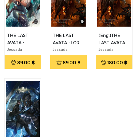
THE LAST
THE LAST
(Eng.)THE
AVATA :
AVATA : LORD
LAST AVATA :
MYSTERY OF
OF KUWEN
LORD OF
Jessada
Jessada
Jessada
Sutthi,Yutapoom
Sutthi,Pasit
Sutthi,Pasit
GANGES
CHAPTER 1 :
KUWEN
89.00
฿
89.00
฿
180.00
฿
Tungsirisumrit,P
Apivanidudom,P
Apivanidudom,P
OUTBREAK
CHAPTER 1 :
asit
ongpat Pecharat
ongpat Pecharat
(Thai.)
OUTBREAK
Apivanidudom