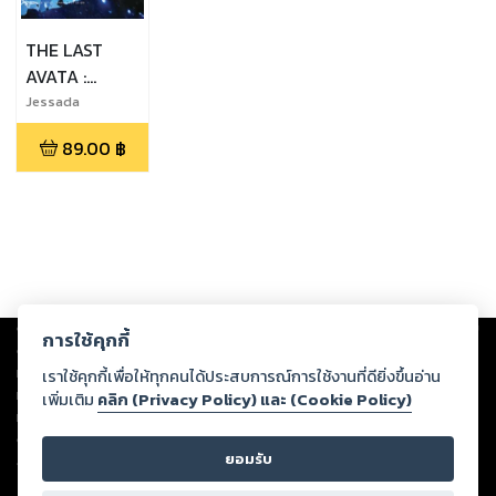
THE LAST
AVATA :
BATTLE OF
Jessada
Sutthi,Pasit
SAKKA
89.00
฿
Apivanidudom,C
hanapiwat Saksri
Copyright ©
2026
Storylog Co., Ltd. - สตอรี่ล็อกขอสงวนสิทธิ์ไม่รับผิดชอบ
การใช้คุกกี้
ต่อผลงานหรือเนื้อหาใดที่อัปโหลดผ่านเว็บไซต์และปรากฏว่าละเมิดสิทธิใน
ทรัพย์สินทางปัญญาของบุคคลอื่นหรือขัดต่อกฎหมายและศีลธรรม ดังนั้น ผู้อ่าน
เราใช้คุกกี้เพื่อให้ทุกคนได้ประสบการณ์การใช้งานที่ดียิ่งขึ้นอ่าน
ทุกท่านโปรดใช้วิจารณญาณในการกลั่นกรองด้วยตนเอง และหากท่านพบว่าส่วน
เพิ่มเติม
คลิก (Privacy Policy) และ (Cookie Policy)
หนึ่งส่วนใดขัดต่อกฎหมายและศีลธรรม กรุณาแจ้งมายังบริษัท เพื่อทีมงานจะได้
ดำเนินการในทันที ทั้งนี้ ทางสตอรี่ล็อกขอสงวนลิขสิทธิ์ตามพระราชบัญญัติ
ยอมรับ
ลิขสิทธิ์ พ.ศ. 2537 (ฉบับล่าสุด)