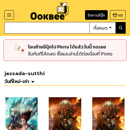
จัดการอีบุ๊ก
(
0
)
ทั้งหมด
โอนย้ายอีบุ๊กไป Pinto ได้แล้ววันนี้ กดเลย
รับทันทีโค้ดลด ซื้อและอ่านได้ต่อเนื่องที่ Pinto
jessada-sutthi
วันที่ใหม่-เก่า