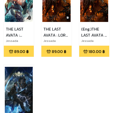
THE LAST
THE LAST
(Eng.)THE
AVATA :
AVATA : LORD
LAST AVATA :
MYSTERY OF
OF KUWEN
LORD OF
Jessada
Jessada
Jessada
Sutthi,Yutapoom
Sutthi,Pasit
Sutthi,Pasit
GANGES
CHAPTER 1 :
KUWEN
89.00
฿
89.00
฿
180.00
฿
Tungsirisumrit,P
Apivanidudom,P
Apivanidudom,P
OUTBREAK
CHAPTER 1 :
asit
ongpat Pecharat
ongpat Pecharat
(Thai.)
OUTBREAK
Apivanidudom