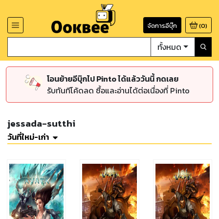
จัดการอีบุ๊ก
(
0
)
ทั้งหมด
โอนย้ายอีบุ๊กไป Pinto ได้แล้ววันนี้ กดเลย
รับทันทีโค้ดลด ซื้อและอ่านได้ต่อเนื่องที่ Pinto
jessada-sutthi
วันที่ใหม่-เก่า