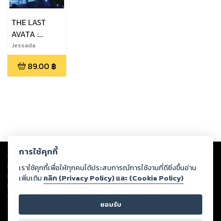
THE LAST
AVATA :
BATTLE OF
Jessada
Sutthi,Pasit
SAKKA
89.00
฿
Apivanidudom,C
hanapiwat Saksri
Copyright ©
2026
Storylog Co., Ltd. - สตอรี่ล็อกขอสงวนสิทธิ์ไม่รับผิดชอบ
การใช้คุกกี้
ต่อผลงานหรือเนื้อหาใดที่อัปโหลดผ่านเว็บไซต์และปรากฏว่าละเมิดสิทธิใน
ทรัพย์สินทางปัญญาของบุคคลอื่นหรือขัดต่อกฎหมายและศีลธรรม ดังนั้น ผู้อ่าน
เราใช้คุกกี้เพื่อให้ทุกคนได้ประสบการณ์การใช้งานที่ดียิ่งขึ้นอ่าน
ทุกท่านโปรดใช้วิจารณญาณในการกลั่นกรองด้วยตนเอง และหากท่านพบว่าส่วน
เพิ่มเติม
คลิก (Privacy Policy) และ (Cookie Policy)
หนึ่งส่วนใดขัดต่อกฎหมายและศีลธรรม กรุณาแจ้งมายังบริษัท เพื่อทีมงานจะได้
ดำเนินการในทันที ทั้งนี้ ทางสตอรี่ล็อกขอสงวนลิขสิทธิ์ตามพระราชบัญญัติ
ยอมรับ
ลิขสิทธิ์ พ.ศ. 2537 (ฉบับล่าสุด)