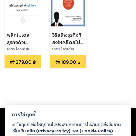
พลิกโมเดล
วิธีสร้างธุรกิจที่
ธุรกิจด้วย
ยิ่งใหญ่โดยไม่
ดิจิตอล new
ใช้เงินทุน
เดชา โควเอี่ยม
เดชา โควเอี่ยม
ไพโรจน์
ไพโรจน์
edition
279.00
฿
189.00
฿
Copyright ©
2026
Storylog Co., Ltd. - สตอรี่ล็อกขอสงวนสิทธิ์ไม่รับผิดชอบ
การใช้คุกกี้
ต่อผลงานหรือเนื้อหาใดที่อัปโหลดผ่านเว็บไซต์และปรากฏว่าละเมิดสิทธิใน
ทรัพย์สินทางปัญญาของบุคคลอื่นหรือขัดต่อกฎหมายและศีลธรรม ดังนั้น ผู้อ่าน
เราใช้คุกกี้เพื่อให้ทุกคนได้ประสบการณ์การใช้งานที่ดียิ่งขึ้นอ่าน
ทุกท่านโปรดใช้วิจารณญาณในการกลั่นกรองด้วยตนเอง และหากท่านพบว่าส่วน
เพิ่มเติม
คลิก (Privacy Policy) และ (Cookie Policy)
หนึ่งส่วนใดขัดต่อกฎหมายและศีลธรรม กรุณาแจ้งมายังบริษัท เพื่อทีมงานจะได้