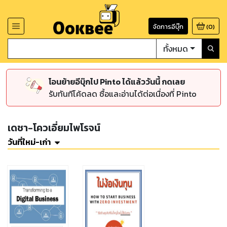
จัดการอีบุ๊ก
(
0
)
ทั้งหมด
โอนย้ายอีบุ๊กไป Pinto ได้แล้ววันนี้ กดเลย
รับทันทีโค้ดลด ซื้อและอ่านได้ต่อเนื่องที่ Pinto
เดชา-โควเอี่ยมไพโรจน์
วันที่ใหม่-เก่า