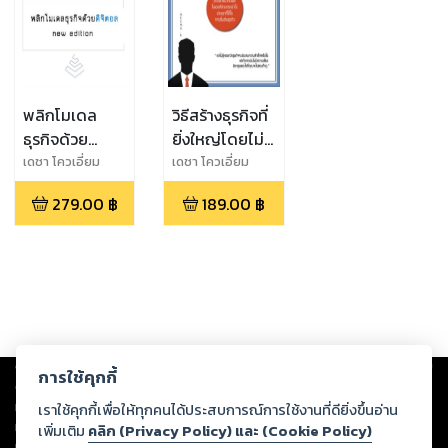
พลิกโมเดล
วิธีสร้างธุรกิจที่
ธุรกิจด้วย
ยิ่งใหญ่โดยไม่
ดิจิตอล new
ใช้เงินทุน
เดชา โควเอี่ยม
เดชา โควเอี่ยม
ไพโรจน์
ไพโรจน์
edition
279.00
฿
189.00
฿
Copyright ©
2026
Storylog Co., Ltd. - สตอรี่ล็อกขอสงวนสิทธิ์ไม่รับผิดชอบ
การใช้คุกกี้
ต่อผลงานหรือเนื้อหาใดที่อัปโหลดผ่านเว็บไซต์และปรากฏว่าละเมิดสิทธิใน
ทรัพย์สินทางปัญญาของบุคคลอื่นหรือขัดต่อกฎหมายและศีลธรรม ดังนั้น ผู้อ่าน
เราใช้คุกกี้เพื่อให้ทุกคนได้ประสบการณ์การใช้งานที่ดียิ่งขึ้นอ่าน
ทุกท่านโปรดใช้วิจารณญาณในการกลั่นกรองด้วยตนเอง และหากท่านพบว่าส่วน
เพิ่มเติม
คลิก (Privacy Policy) และ (Cookie Policy)
หนึ่งส่วนใดขัดต่อกฎหมายและศีลธรรม กรุณาแจ้งมายังบริษัท เพื่อทีมงานจะได้