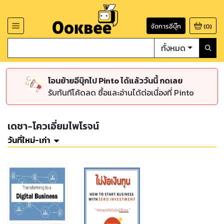
จัดการอีบุ๊ก
(
0
)
ทั้งหมด
โอนย้ายอีบุ๊กไป Pinto ได้แล้ววันนี้ กดเลย
รับทันทีโค้ดลด ซื้อและอ่านได้ต่อเนื่องที่ Pinto
เดชา-โควเอี่ยมไพโรจน์
วันที่ใหม่-เก่า