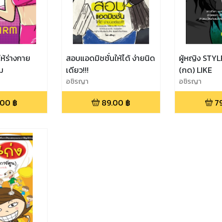
ห้ร่างกาย
สอบแอดมิชชั่นให้ได้ ง่ายนิด
ผู้หญิง STYL
์ม
เดียว!!!
(กด) LIKE
อชิรญา
อชิรญา
.00
฿
89.00
฿
7