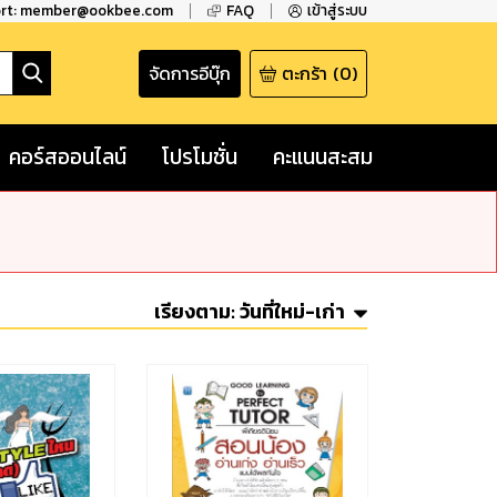
ort: member@ookbee.com
FAQ
เข้าสู่ระบบ
จัดการอีบุ๊ก
ตะกร้า
(
0
)
คอร์สออนไลน์
โปรโมชั่น
คะแนนสะสม
เรียงตาม:
วันที่ใหม่-เก่า