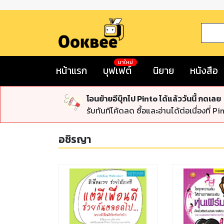
มาใหม่
หน้าแรก
บุฟเฟต์
นิยาย
หนังสือ
โอนย้ายอีบุ๊กไป Pinto ได้แล้ววันนี้ กดเลย
รับทันทีโค้ดลด ซื้อและอ่านได้ต่อเนื่องที่ Pi
อชิรญา