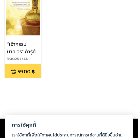
“เจ้ากรรม
นายเวร” ถ้ารู้ทัน
“รวย” ทันที
จิตตวชิระ,ธร
รมะปัญโญ
59.00
฿
Copyright ©
2026
Storylog Co., Ltd. - สตอรี่ล็อกขอสงวนสิทธิ์ไม่รับผิดชอบ
การใช้คุกกี้
ต่อผลงานหรือเนื้อหาใดที่อัปโหลดผ่านเว็บไซต์และปรากฏว่าละเมิดสิทธิใน
ทรัพย์สินทางปัญญาของบุคคลอื่นหรือขัดต่อกฎหมายและศีลธรรม ดังนั้น ผู้อ่าน
เราใช้คุกกี้เพื่อให้ทุกคนได้ประสบการณ์การใช้งานที่ดียิ่งขึ้นอ่าน