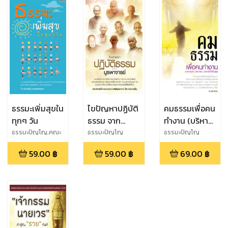
ธรรมะเพิ่มสุขใน
ไขปัญหาปฏิบัติ
คมธรรมเพื่อคน
ทุกๆ วัน
ธรรม จาก
ทำงาน (บริหาร
บูรพาจารย์
งาน บริหารคน
ธรรมะปัญโญ,คณะ
ธรรมะปัญโญ
ธรรมะปัญโญ
สหายธรรม
บริหารใจให้
59.00
฿
59.00
฿
69.00
฿
เป็นสุข)