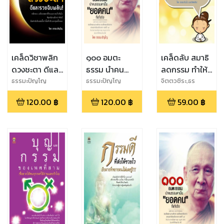
เคล็ดวิชาพลิก
๑๐๐ อมตะ
เคล็ดลับ สมาธิ
ดวงชะตา ดีและ
ธรรม นำคน
ลดกรรม ทำให้
รวยฉับพลัน!
ธรรมดาเป็น
รวย
ธรรมะปัญโญ
ธรรมะปัญโญ
จิตตวชิระ,ธร
รมะปัญโญ
"ยอดคน" ที่แท้
120.00
฿
120.00
฿
59.00
฿
จริง