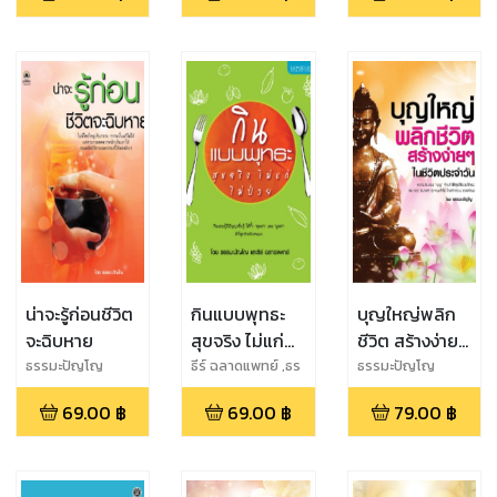
น่าจะรู้ก่อนชีวิต
กินแบบพุทธะ
บุญใหญ่พลิก
จะฉิบหาย
สุขจริง ไม่แก่
ชีวิต สร้างง่ายๆ
ไม่ป่วย
ในชีวิตประจำวัน
ธรรมะปัญโญ
ธีร์ ฉลาดแพทย์ ,ธร
ธรรมะปัญโญ
รมะปัญโญ
69.00
฿
69.00
฿
79.00
฿