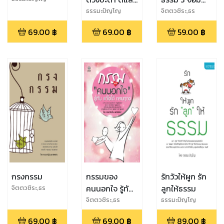
รวยฉับพลัน!
ปราชญ์แห่ง
ธรรมะปัญโญ
จิตตวชิระ,ธร
รมะปัญโญ
พระพุทธศาสนา
69.00
฿
69.00
฿
59.00
฿
กรงกรรม
กรรมของ
รักวัวให้ผูก รัก
คนนอกใจ รู้ทัน
ลูกให้ธรรม
จิตตวชิระ,ธร
รมะปัญโญ
แก้ไขได้ หาย
จิตตวชิระ,ธร
ธรรมะปัญโญ
รมะปัญโญ
ทุกข์
69.00
฿
69.00
฿
89.00
฿