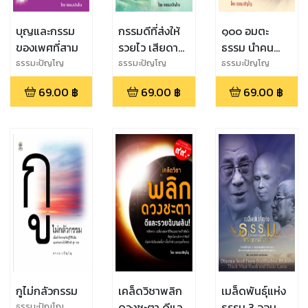
บุญและกรรม
กรรมดีที่ส่งให้
๑๐๐ อมตะ
ของเพศที่สาม
รวยไว เสียดาย
ธรรม นำคน
ที่หลายคนไม่
ธรรมดาเป็น
ธรรมะปัญโญ
ธรรมะปัญโญ
ธรรมะปัญโญ
เคยรู้
ยอดคน ที่แท้
69.00
฿
69.00
฿
69.00
฿
จริง
กูไม่กลัวกรรม
เคล็ดวิชาพลิก
เมล็ดพันธุ์แห่ง
ดวงชะตา ดีและ
ธรรม 3 จอม
ธรรมะปัญโญ