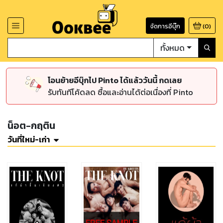
จัดการอีบุ๊ก
(
0
)
ทั้งหมด
โอนย้ายอีบุ๊กไป Pinto ได้แล้ววันนี้ กดเลย
รับทันทีโค้ดลด ซื้อและอ่านได้ต่อเนื่องที่ Pinto
น็อต-กฤติน
วันที่ใหม่-เก่า