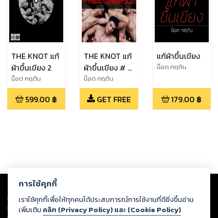
THE KNOT แก้
THE KNOT แก้
แก้ผ้าขึ้นเขียง
ผ้าขึ้นเขียง 2
ผ้าขึ้นเขียง # 2
น็อต กฤติน
(Sample)
น็อต กฤติน
น็อต กฤติน
599.00
฿
GET FREE
179.00
฿
Copyright ©
2026
Storylog Co., Ltd. - สตอรี่ล็อกขอสงวนสิทธิ์ไม่รับผิดชอบ
การใช้คุกกี้
ต่อผลงานหรือเนื้อหาใดที่อัปโหลดผ่านเว็บไซต์และปรากฏว่าละเมิดสิทธิใน
ทรัพย์สินทางปัญญาของบุคคลอื่นหรือขัดต่อกฎหมายและศีลธรรม ดังนั้น ผู้อ่าน
เราใช้คุกกี้เพื่อให้ทุกคนได้ประสบการณ์การใช้งานที่ดียิ่งขึ้นอ่าน
ทุกท่านโปรดใช้วิจารณญาณในการกลั่นกรองด้วยตนเอง และหากท่านพบว่าส่วน
เพิ่มเติม
คลิก (Privacy Policy) และ (Cookie Policy)
หนึ่งส่วนใดขัดต่อกฎหมายและศีลธรรม กรุณาแจ้งมายังบริษัท เพื่อทีมงานจะได้