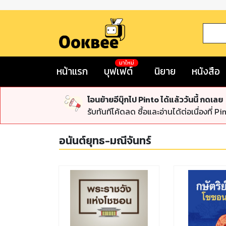
มาใหม่
หน้าแรก
บุฟเฟต์
นิยาย
หนังสือ
โอนย้ายอีบุ๊กไป Pinto ได้แล้ววันนี้ กดเลย
รับทันทีโค้ดลด ซื้อและอ่านได้ต่อเนื่องที่ Pi
อนันต์ยุทธ-มณีจันทร์