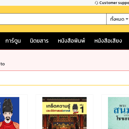
Customer supp
ทั้งหมด
การ์ตูน
นิตยสาร
หนังสือพิมพ์
หนังสือเสียง
nto