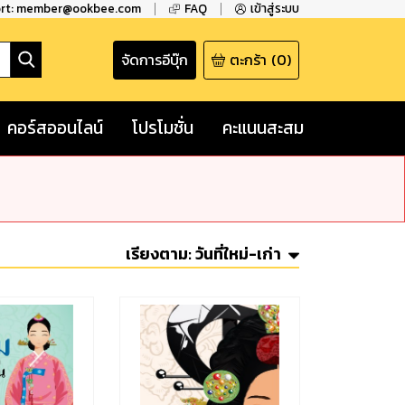
ort: member@ookbee.com
FAQ
เข้าสู่ระบบ
จัดการอีบุ๊ก
ตะกร้า
(
0
)
คอร์สออนไลน์
โปรโมชั่น
คะแนนสะสม
เรียงตาม:
วันที่ใหม่-เก่า