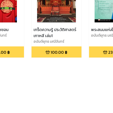
 โชซอน
เกร็ดความรู้ ประวัติศาสตร์
พระสนมแห่ง
ันทร์
เกาหลี เล่ม1
อนันต์ยุทธ มณี
อนันต์ยุทธ มณีจันทร์
.00
฿
100.00
฿
23