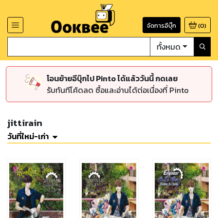
จัดการอีบุ๊ก
(
0
)
ทั้งหมด
โอนย้ายอีบุ๊กไป Pinto ได้แล้ววันนี้ กดเลย
รับทันทีโค้ดลด ซื้อและอ่านได้ต่อเนื่องที่ Pinto
jittirain
วันที่ใหม่-เก่า