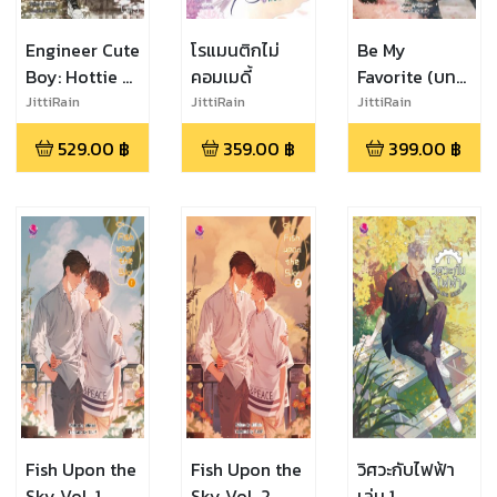
Engineer Cute
โรแมนติกไม่
Be My
Boy: Hottie &
คอมเมดี้
Favorite (บท
Cutie Vol. 1
กวีของปีแสง
JittiRain
JittiRain
JittiRain
(วิศวกรรม
English
529.00
฿
359.00
฿
399.00
฿
ประสาท 1
Version)
English
Version)
Fish Upon the
Fish Upon the
วิศวะกับไฟฟ้า
Sky Vol. 1
Sky Vol. 2
เล่ม 1