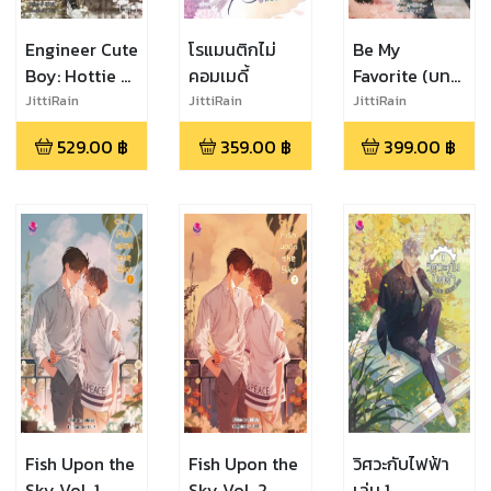
Engineer Cute
โรแมนติกไม่
Be My
Boy: Hottie &
คอมเมดี้
Favorite (บท
Cutie Vol. 1
กวีของปีแสง
JittiRain
JittiRain
JittiRain
(วิศวกรรม
English
529.00
฿
359.00
฿
399.00
฿
ประสาท 1
Version)
English
Version)
Fish Upon the
Fish Upon the
วิศวะกับไฟฟ้า
Sky Vol. 1
Sky Vol. 2
เล่ม 1