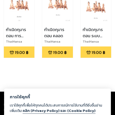
กำเนิดกุมาร
กำเนิดกุมาร
กำเนิดกุมาร
ตอน การ
ตอน คลอด
ตอน ระบบ
ก่อสร้างหัวใจ
หายใจ สำคัญ
ThaiHansa
ThaiHansa
ThaiHansa
วงจรเลือด ก่อน
มาก
19.00
฿
19.00
฿
19.00
฿
คลอด - หลังค
ลอด
Copyright ©
2026
Storylog Co., Ltd. - สตอรี่ล็อกขอสงวนสิทธิ์ไม่รับผิดชอบ
การใช้คุกกี้
ต่อผลงานหรือเนื้อหาใดที่อัปโหลดผ่านเว็บไซต์และปรากฏว่าละเมิดสิทธิใน
ทรัพย์สินทางปัญญาของบุคคลอื่นหรือขัดต่อกฎหมายและศีลธรรม ดังนั้น ผู้อ่าน
เราใช้คุกกี้เพื่อให้ทุกคนได้ประสบการณ์การใช้งานที่ดียิ่งขึ้นอ่าน
ทุกท่านโปรดใช้วิจารณญาณในการกลั่นกรองด้วยตนเอง และหากท่านพบว่าส่วน
เพิ่มเติม
คลิก (Privacy Policy) และ (Cookie Policy)
หนึ่งส่วนใดขัดต่อกฎหมายและศีลธรรม กรุณาแจ้งมายังบริษัท เพื่อทีมงานจะได้