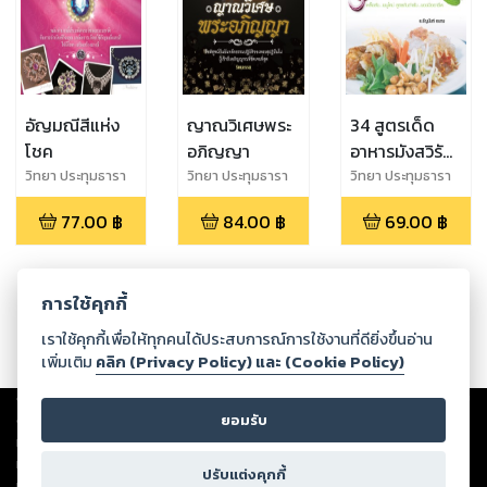
อัญมณีสีแห่ง
ญาณวิเศษพระ
34 สูตรเด็ด
โชค
อภิญญา
อาหารมังสวิรัติ
ยำ-ลาบ
วิทยา ประทุมธารา
วิทยา ประทุมธารา
วิทยา ประทุมธารา
รัตน์
รัตน์
รัตน์
77.00
฿
84.00
฿
69.00
฿
การใช้คุกกี้
เราใช้คุกกี้เพื่อให้ทุกคนได้ประสบการณ์การใช้งานที่ดียิ่งขึ้นอ่าน
เพิ่มเติม
คลิก (Privacy Policy) และ (Cookie Policy)
Copyright ©
2026
Storylog Co., Ltd. - สตอรี่ล็อกขอสงวนสิทธิ์ไม่รับผิดชอบ
ต่อผลงานหรือเนื้อหาใดที่อัปโหลดผ่านเว็บไซต์และปรากฏว่าละเมิดสิทธิใน
ยอมรับ
ทรัพย์สินทางปัญญาของบุคคลอื่นหรือขัดต่อกฎหมายและศีลธรรม ดังนั้น ผู้อ่าน
ทุกท่านโปรดใช้วิจารณญาณในการกลั่นกรองด้วยตนเอง และหากท่านพบว่าส่วน
ปรับแต่งคุกกี้
หนึ่งส่วนใดขัดต่อกฎหมายและศีลธรรม กรุณาแจ้งมายังบริษัท เพื่อทีมงานจะได้