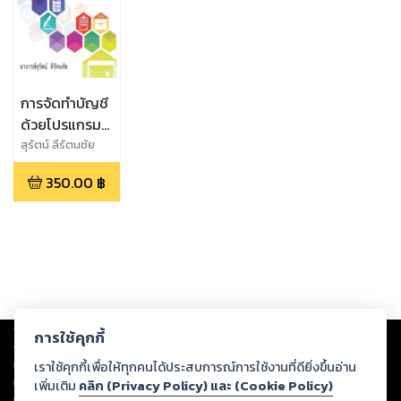
การจัดทำบัญชี
ด้วยโปรแกรม
SAP Business
สุรัตน์​ ลีรัตนชัย
One
350.00
฿
Copyright ©
2026
Storylog Co., Ltd. - สตอรี่ล็อกขอสงวนสิทธิ์ไม่รับผิดชอบ
การใช้คุกกี้
ต่อผลงานหรือเนื้อหาใดที่อัปโหลดผ่านเว็บไซต์และปรากฏว่าละเมิดสิทธิใน
ทรัพย์สินทางปัญญาของบุคคลอื่นหรือขัดต่อกฎหมายและศีลธรรม ดังนั้น ผู้อ่าน
เราใช้คุกกี้เพื่อให้ทุกคนได้ประสบการณ์การใช้งานที่ดียิ่งขึ้นอ่าน
ทุกท่านโปรดใช้วิจารณญาณในการกลั่นกรองด้วยตนเอง และหากท่านพบว่าส่วน
เพิ่มเติม
คลิก (Privacy Policy) และ (Cookie Policy)
หนึ่งส่วนใดขัดต่อกฎหมายและศีลธรรม กรุณาแจ้งมายังบริษัท เพื่อทีมงานจะได้