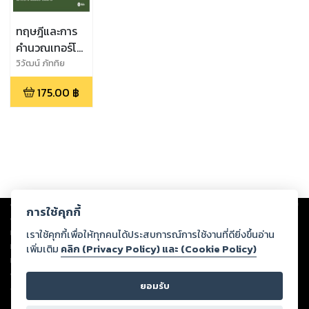
ทฤษฎีและการ
คำนวณเทอร์โม
ไดนามิกส์
วิวัฒน์ ภัททิย
ธนี,ประเสริฐ เทียน
175.00
฿
นิมิตร
Copyright ©
2026
Storylog Co., Ltd. - สตอรี่ล็อกขอสงวนสิทธิ์ไม่รับผิดชอบ
การใช้คุกกี้
ต่อผลงานหรือเนื้อหาใดที่อัปโหลดผ่านเว็บไซต์และปรากฏว่าละเมิดสิทธิใน
ทรัพย์สินทางปัญญาของบุคคลอื่นหรือขัดต่อกฎหมายและศีลธรรม ดังนั้น ผู้อ่าน
เราใช้คุกกี้เพื่อให้ทุกคนได้ประสบการณ์การใช้งานที่ดียิ่งขึ้นอ่าน
ทุกท่านโปรดใช้วิจารณญาณในการกลั่นกรองด้วยตนเอง และหากท่านพบว่าส่วน
เพิ่มเติม
คลิก (Privacy Policy) และ (Cookie Policy)
หนึ่งส่วนใดขัดต่อกฎหมายและศีลธรรม กรุณาแจ้งมายังบริษัท เพื่อทีมงานจะได้
ดำเนินการในทันที ทั้งนี้ ทางสตอรี่ล็อกขอสงวนลิขสิทธิ์ตามพระราชบัญญัติ
ยอมรับ
ลิขสิทธิ์ พ.ศ. 2537 (ฉบับล่าสุด)