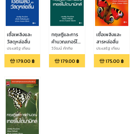
เชื้อเพลิงและ
ทฤษฎีและการ
เชื้อเพลิงและ
วัสดุหล่อลื่น
คำนวณเทอร์โม
สารหล่อลื่น
ไดนามิกส์
ประเสริฐ เทียน
วิวัฒน์ ภัททิย
ประเสริฐ เทียน
นิมิตร,ขวัญชัย สิน
ธนี,ประเสริฐ เทียน
นิมิตร
179.00
฿
179.00
฿
175.00
฿
ทิพย์สมบูรณ์,
นิมิตร, ผศ.ดร. ปาน
ผศ.ดร. ปานเพชร ชิ
เพชร ชินินทร
นินทร