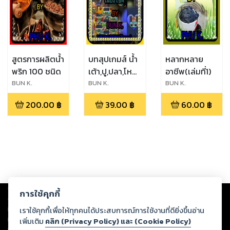
สูตรการผลิตน้ำ
บทสุปเกมส์ น้ำ
หลากหลาย
พริก 100 ชนิด
เต้า,ปู,ปลา,โหด,มัน,ฮา
อาชีพ(เล่มที่1)
ประเภทเกมส์
ิBUN K.
ิBUN K.
ิBUN K.
เสี่ยง
200.00
฿
39.00
฿
60.00
฿
โชค(android)
Copyright ©
2026
Storylog Co., Ltd. - สตอรี่ล็อกขอสงวนสิทธิ์ไม่รับผิดชอบ
การใช้คุกกี้
ต่อผลงานหรือเนื้อหาใดที่อัปโหลดผ่านเว็บไซต์และปรากฏว่าละเมิดสิทธิใน
ทรัพย์สินทางปัญญาของบุคคลอื่นหรือขัดต่อกฎหมายและศีลธรรม ดังนั้น ผู้อ่าน
เราใช้คุกกี้เพื่อให้ทุกคนได้ประสบการณ์การใช้งานที่ดียิ่งขึ้นอ่าน
ทุกท่านโปรดใช้วิจารณญาณในการกลั่นกรองด้วยตนเอง และหากท่านพบว่าส่วน
เพิ่มเติม
คลิก (Privacy Policy) และ (Cookie Policy)
หนึ่งส่วนใดขัดต่อกฎหมายและศีลธรรม กรุณาแจ้งมายังบริษัท เพื่อทีมงานจะได้