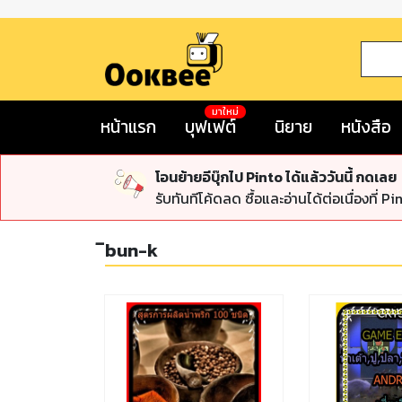
มาใหม่
หน้าแรก
บุฟเฟต์
นิยาย
หนังสือ
โอนย้ายอีบุ๊กไป Pinto ได้แล้ววันนี้ กดเลย
รับทันทีโค้ดลด ซื้อและอ่านได้ต่อเนื่องที่ Pi
ิbun-k