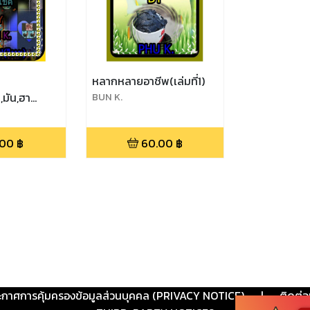
ำ
หลากหลายอาชีพ(เล่มที่1)
,มัน,ฮา
ิBUN K.
ี่ยง
)
.00
฿
60.00
฿
ะกาศการคุ้มครองข้อมูลส่วนบุคคล (PRIVACY NOTICE)
|
ติดต่อ