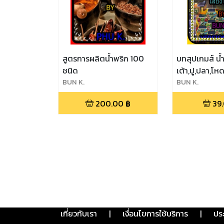
สูตรการผลิตน้ำพริก 100
บทสุปเกมส์ น้
ชนิด
เต้า,ปู,ปลา,โหด
ิBUN K.
ประเภทเกมส์ เส
ิBUN K.
โชค(android
200.00
฿
39
เกี่ยวกับเรา
|
เงื่อนไขการใช้บริการ
|
ปร