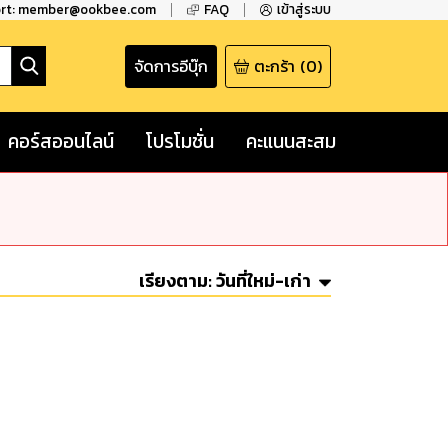
ort: member@ookbee.com
FAQ
เข้าสู่ระบบ
จัดการอีบุ๊ก
ตะกร้า
(
0
)
คอร์สออนไลน์
โปรโมชั่น
คะแนนสะสม
เรียงตาม:
วันที่ใหม่-เก่า