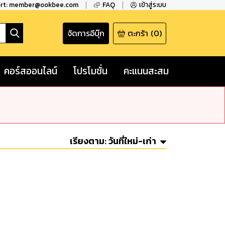
ort: member@ookbee.com
FAQ
เข้าสู่ระบบ
จัดการอีบุ๊ก
ตะกร้า
(
0
)
คอร์สออนไลน์
โปรโมชั่น
คะแนนสะสม
เรียงตาม:
วันที่ใหม่-เก่า