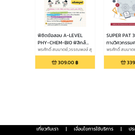
พิชิตข้อสอบ A-LEVEL
SUPER PAT 3
PHY-CHEM-BIO ฟิสิกส์
ทางวิศวกรรมศ
เคมี ชีววิทยา ฉบับสมบูรณ์
พรศักดิ์ สมมาตย์,วรรณพงษ์ สุ
สมบูรณ์
พรศักดิ์ สมมาตย
ทธิเวสน์วรากุล
309.00
฿
339
เกี่ยวกับเรา
|
เงื่อนไขการใช้บริการ
|
ปร