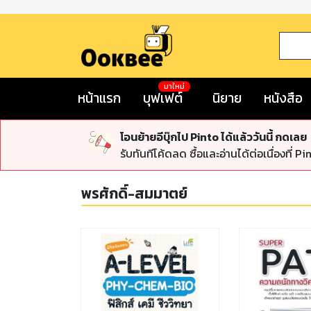
มาใหม่
หน้าแรก
บุฟเฟต์
นิยาย
หนังสือ
โอนย้ายอีบุ๊กไป Pinto ได้แล้ววันนี้ กดเลย
รับทันทีโค้ดลด ซื้อและอ่านได้ต่อเนื่องที่ Pi
พรศักดิ์-สมมาตย์