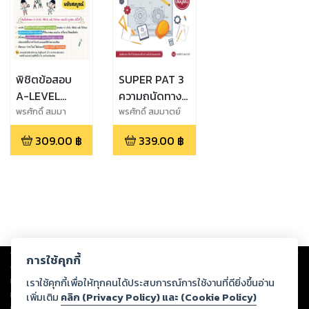
พิชิตข้อสอบ
SUPER PAT 3
A-LEVEL
ความถนัดทาง
PHY-CHEM-
วิศวกรรมศาสตร์
พรศักดิ์ สมมา
พรศักดิ์ สมมาตย์
ตย์,วรรณพงษ์ สุทธิ
BIO ฟิสิกส์ เคมี
ฉบับสมบูรณ์
309.00
฿
339.00
฿
เวสน์วรากุล
ชีววิทยา ฉบับ
สมบูรณ์
Copyright ©
2026
Storylog Co., Ltd. - สตอรี่ล็อกขอสงวนสิทธิ์ไม่รับผิดชอบ
การใช้คุกกี้
ต่อผลงานหรือเนื้อหาใดที่อัปโหลดผ่านเว็บไซต์และปรากฏว่าละเมิดสิทธิใน
ทรัพย์สินทางปัญญาของบุคคลอื่นหรือขัดต่อกฎหมายและศีลธรรม ดังนั้น ผู้อ่าน
เราใช้คุกกี้เพื่อให้ทุกคนได้ประสบการณ์การใช้งานที่ดียิ่งขึ้นอ่าน
ทุกท่านโปรดใช้วิจารณญาณในการกลั่นกรองด้วยตนเอง และหากท่านพบว่าส่วน
เพิ่มเติม
คลิก (Privacy Policy) และ (Cookie Policy)
หนึ่งส่วนใดขัดต่อกฎหมายและศีลธรรม กรุณาแจ้งมายังบริษัท เพื่อทีมงานจะได้