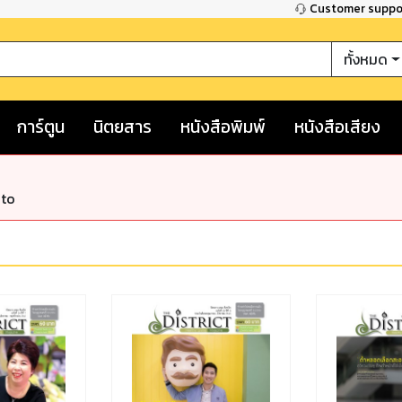
Customer supp
ทั้งหมด
การ์ตูน
นิตยสาร
หนังสือพิมพ์
หนังสือเสียง
nto