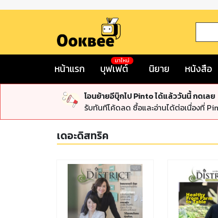
มาใหม่
หน้าแรก
บุฟเฟต์
นิยาย
หนังสือ
โอนย้ายอีบุ๊กไป Pinto ได้แล้ววันนี้ กดเลย
รับทันทีโค้ดลด ซื้อและอ่านได้ต่อเนื่องที่ Pi
เดอะดิสทริค