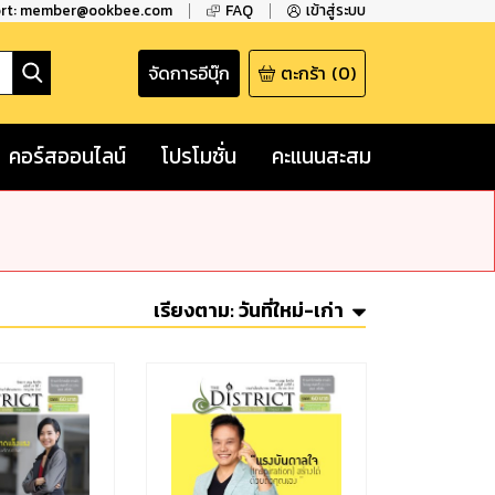
ort: member@ookbee.com
FAQ
เข้าสู่ระบบ
จัดการอีบุ๊ก
ตะกร้า
(
0
)
คอร์สออนไลน์
โปรโมชั่น
คะแนนสะสม
เรียงตาม:
วันที่ใหม่-เก่า