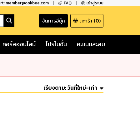
ort: member@ookbee.com
FAQ
เข้าสู่ระบบ
จัดการอีบุ๊ก
ตะกร้า
(
0
)
คอร์สออนไลน์
โปรโมชั่น
คะแนนสะสม
เรียงตาม:
วันที่ใหม่-เก่า