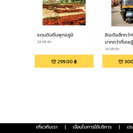
แดนดินถิ่นพุทธภูมิ
อินเดียลึกกว่าท
วราสะยะ
มากกว่าที่เคยรู
วราสะยะ
299.00
฿
300
เกี่ยวกับเรา
|
เงื่อนไขการใช้บริการ
|
ปร