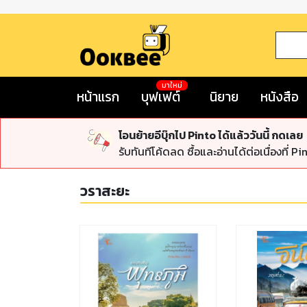
มาใหม่
หน้าแรก
บุฟเฟต์
นิยาย
หนังสือ
โอนย้ายอีบุ๊กไป Pinto ได้แล้ววันนี้ กดเลย
รับทันทีโค้ดลด ซื้อและอ่านได้ต่อเนื่องที่ Pi
วราสะยะ