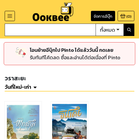
จัดการอีบุ๊ก
(
0
)
ทั้งหมด
โอนย้ายอีบุ๊กไป Pinto ได้แล้ววันนี้ กดเลย
รับทันทีโค้ดลด ซื้อและอ่านได้ต่อเนื่องที่ Pinto
วราสะยะ
วันที่ใหม่-เก่า