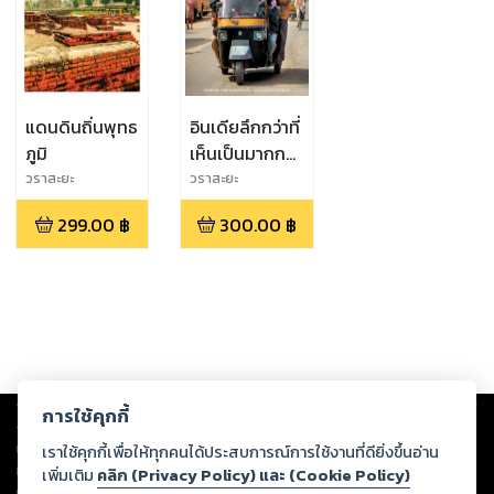
แดนดินถิ่นพุทธ
อินเดียลึกกว่าที่
ภูมิ
เห็นเป็นมากกว่า
ที่เคยรู้จัก
วราสะยะ
วราสะยะ
299.00
฿
300.00
฿
Copyright ©
2026
Storylog Co., Ltd. - สตอรี่ล็อกขอสงวนสิทธิ์ไม่รับผิดชอบ
การใช้คุกกี้
ต่อผลงานหรือเนื้อหาใดที่อัปโหลดผ่านเว็บไซต์และปรากฏว่าละเมิดสิทธิใน
ทรัพย์สินทางปัญญาของบุคคลอื่นหรือขัดต่อกฎหมายและศีลธรรม ดังนั้น ผู้อ่าน
เราใช้คุกกี้เพื่อให้ทุกคนได้ประสบการณ์การใช้งานที่ดียิ่งขึ้นอ่าน
ทุกท่านโปรดใช้วิจารณญาณในการกลั่นกรองด้วยตนเอง และหากท่านพบว่าส่วน
เพิ่มเติม
คลิก (Privacy Policy) และ (Cookie Policy)
หนึ่งส่วนใดขัดต่อกฎหมายและศีลธรรม กรุณาแจ้งมายังบริษัท เพื่อทีมงานจะได้