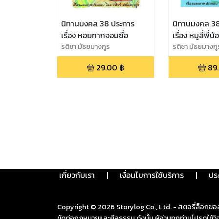
นิทานมงคล 38 ประการ
นิทานมงคล 38
เรื่อง หอยทากจอมซื่อ
เรื่อง หมูสี่พี่น้
รติชา มัธยมางกูร
รติชา มัธยมางกู
29.00
฿
89
เกี่ยวกับเรา
|
เงื่อนไขการใช้บริการ
|
ปร
Copyright ©
2026
Storylog Co., Ltd. - สตอรี่ล็อกขอ
ขัดต่อกฎหมายและศีลธรรม ดังนั้น ผู้อ่านทุกท่านโปรดใ