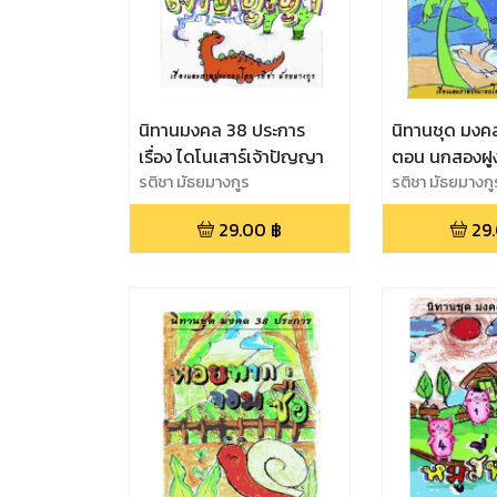
นิทานมงคล 38 ประการ
นิทานชุด มงค
เรื่อง ไดโนเสาร์เจ้าปัญญา
ตอน นกสองฝู
รติชา มัธยมางกูร
รติชา มัธยมางกู
29.00
฿
29