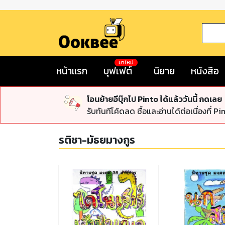
มาใหม่
หน้าแรก
บุฟเฟต์
นิยาย
หนังสือ
โอนย้ายอีบุ๊กไป Pinto ได้แล้ววันนี้ กดเลย
รับทันทีโค้ดลด ซื้อและอ่านได้ต่อเนื่องที่ Pi
รติชา-มัธยมางกูร