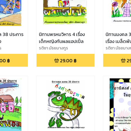
ล 38 ประการ
นิทานพรหมวิหาร 4 เรื่อง
นิทานมงคล 3
ง
เด็กหญิงกับผลแอปเปิ้ล
เรื่อง เมล็ดพั
ร
รติชา มัธยมางกูร
รติชา มัธยมาง
.00
฿
29.00
฿
2