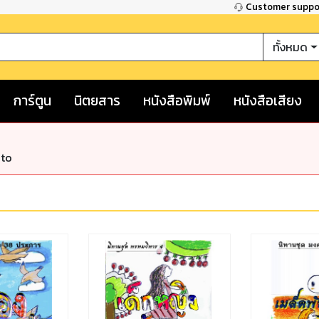
Customer supp
ทั้งหมด
การ์ตูน
นิตยสาร
หนังสือพิมพ์
หนังสือเสียง
nto