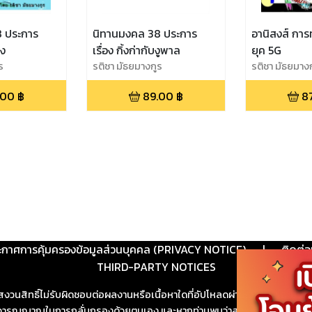
 ประการ
นิทานมงคล 38 ประการ
อานิสงส์ กา
อง
เรื่อง กิ้งก่ากับงูพาล
ยุค 5G
ร
รติชา มัธยมางกูร
รติชา มัธยมาง
.00
฿
89.00
฿
8
ะกาศการคุ้มครองข้อมูลส่วนบุคคล (PRIVACY NOTICE)
|
ติดต่อ
THIRD-PARTY NOTICES
สงวนสิทธิ์ไม่รับผิดชอบต่อผลงานหรือเนื้อหาใดที่อัปโหลดผ่านเว็บไซต์และปร
ช้วิจารณญาณในการกลั่นกรองด้วยตนเอง และหากท่านพบว่าส่วนหนึ่งส่วนใดขัดต