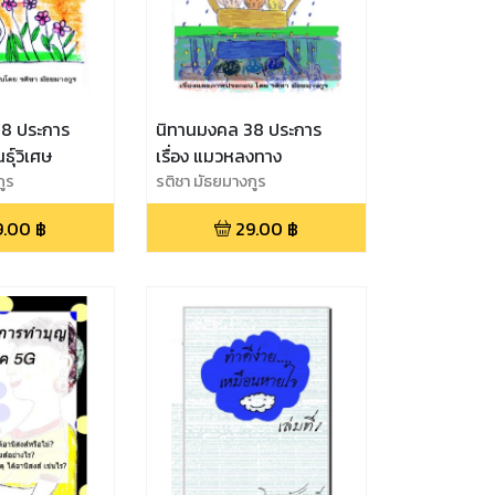
8 ประการ
นิทานมงคล 38 ประการ
นธุ์วิเศษ
เรื่อง แมวหลงทาง
กูร
รติชา มัธยมางกูร
9.00
฿
29.00
฿