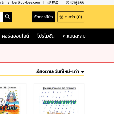
ort: member@ookbee.com
FAQ
เข้าสู่ระบบ
จัดการอีบุ๊ก
ตะกร้า
(
0
)
คอร์สออนไลน์
โปรโมชั่น
คะแนนสะสม
เรียงตาม:
วันที่ใหม่-เก่า