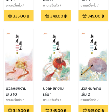
ซานเยวี่ยกั่ว /
ซานเยวี่ยกั่ว /
ซานเยวี่ยกั่ว /
Honey Toast
Honey Toast
Honey Toast
335.00
฿
349.00
฿
349.00
฿
นวลหยกงาม
นวลหยกงาม
นวลหยกงาม
เล่ม 10
เล่ม 1
เล่ม 2
ซานเยวี่ยกั่ว /
ซานเยวี่ยกั่ว /
ซานเยวี่ยกั่ว /
Honey Toast
Honey Toast
Honey Toast
349.00
฿
345.00
฿
345.00
฿