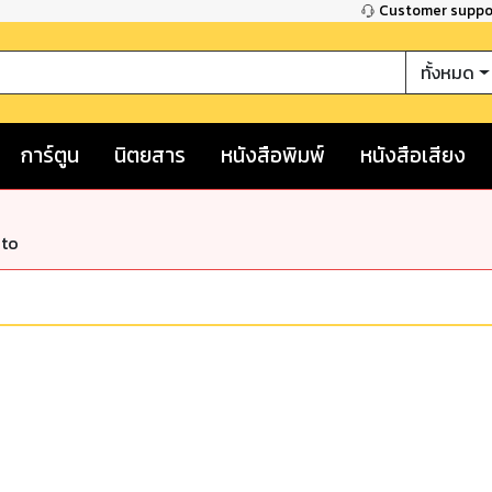
Customer supp
ทั้งหมด
การ์ตูน
นิตยสาร
หนังสือพิมพ์
หนังสือเสียง
nto