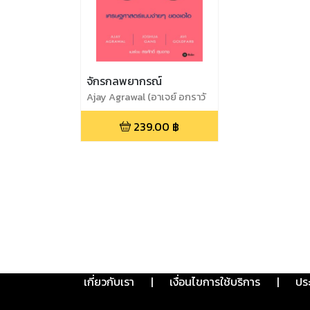
จักรกลพยากรณ์
Ajay Agrawal (อาเจย์ อกราวั
ล),Joshua Gans (โจชัว แกน
239.00
฿
ส์),Avi Goldfarb (อาวี โก
ลด์ฟาร์บ)
เกี่ยวกับเรา
|
เงื่อนไขการใช้บริการ
|
ปร