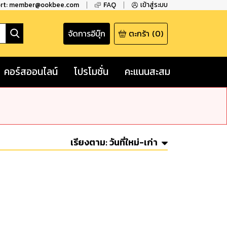
ort: member@ookbee.com
FAQ
เข้าสู่ระบบ
จัดการอีบุ๊ก
ตะกร้า
(
0
)
คอร์สออนไลน์
โปรโมชั่น
คะแนนสะสม
เรียงตาม:
วันที่ใหม่-เก่า