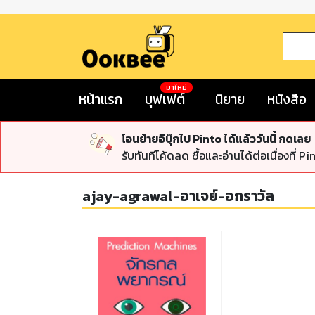
มาใหม่
หน้าแรก
บุฟเฟต์
นิยาย
หนังสือ
โอนย้ายอีบุ๊กไป Pinto ได้แล้ววันนี้ กดเลย
รับทันทีโค้ดลด ซื้อและอ่านได้ต่อเนื่องที่ Pi
ajay-agrawal-อาเจย์-อกราวัล