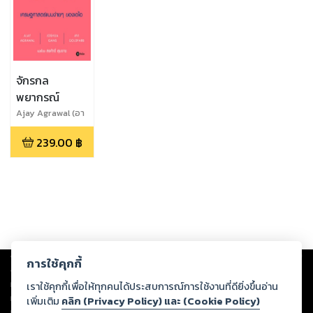
จักรกล
พยากรณ์
Ajay Agrawal (อา
เจย์ อกราวั
239.00
฿
ล),Joshua Gans
(โจชัว แกนส์),Avi
Goldfarb (อาวี โก
ลด์ฟาร์บ)
Copyright ©
2026
Storylog Co., Ltd. - สตอรี่ล็อกขอสงวนสิทธิ์ไม่รับผิดชอบ
การใช้คุกกี้
ต่อผลงานหรือเนื้อหาใดที่อัปโหลดผ่านเว็บไซต์และปรากฏว่าละเมิดสิทธิใน
ทรัพย์สินทางปัญญาของบุคคลอื่นหรือขัดต่อกฎหมายและศีลธรรม ดังนั้น ผู้อ่าน
เราใช้คุกกี้เพื่อให้ทุกคนได้ประสบการณ์การใช้งานที่ดียิ่งขึ้นอ่าน
ทุกท่านโปรดใช้วิจารณญาณในการกลั่นกรองด้วยตนเอง และหากท่านพบว่าส่วน
เพิ่มเติม
คลิก (Privacy Policy) และ (Cookie Policy)
หนึ่งส่วนใดขัดต่อกฎหมายและศีลธรรม กรุณาแจ้งมายังบริษัท เพื่อทีมงานจะได้