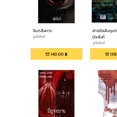
จินตสังหาร
ล่ารหัสลับขุมทร
วุฒินันท์
บัลลังก์
วุฒินันท์
140.00
฿
138