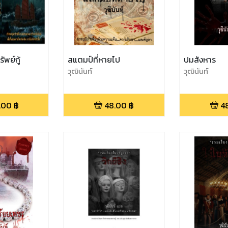
ัพย์กู้
สแตมป์ที่หายไป
ปมสังหาร
วุฒินันท์
วุฒินันท์
.00
฿
48.00
฿
4