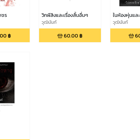
พชร
วิกผีสิงและเรื่องสั้นอื่นๆ
ในห้องหุ่นและเ
วุฒินันท์
วุฒินันท์
.00
฿
60.00
฿
6