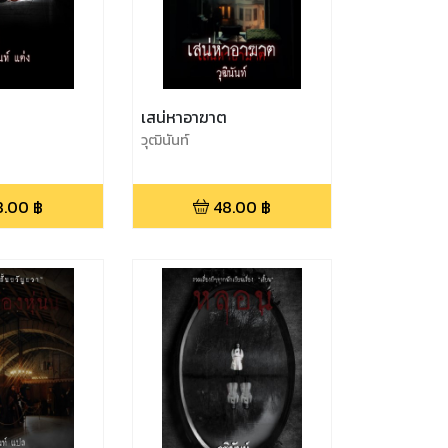
เสน่หาอาฆาต
วุฒินันท์
8.00
฿
48.00
฿