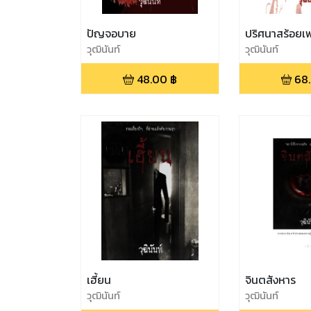
ปัญจอบาย
ปริศนาสร้อยเ
วุฒินันท์
วุฒินันท์
48.00
฿
68
เฮี้ยน
จินตสังหาร
วุฒินันท์
วุฒินันท์