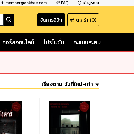
ort: member@ookbee.com
FAQ
เข้าสู่ระบบ
จัดการอีบุ๊ก
ตะกร้า
(
0
)
คอร์สออนไลน์
โปรโมชั่น
คะแนนสะสม
เรียงตาม:
วันที่ใหม่-เก่า