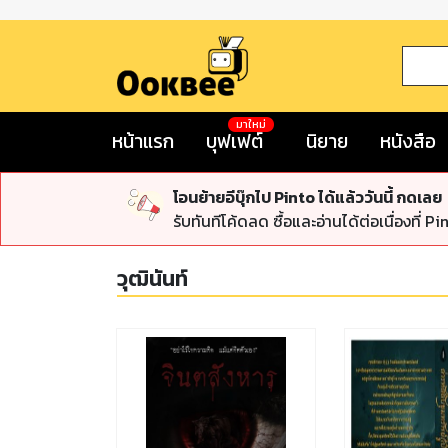
มาใหม่
หน้าแรก
บุฟเฟต์
นิยาย
หนังสือ
โอนย้ายอีบุ๊กไป Pinto ได้แล้ววันนี้ กดเลย
รับทันทีโค้ดลด ซื้อและอ่านได้ต่อเนื่องที่ Pi
วุฒินันท์