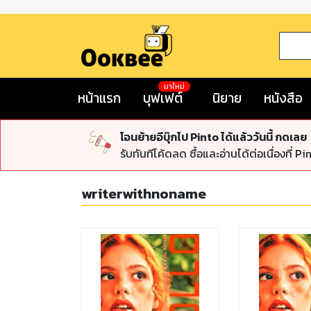
มาใหม่
หน้าแรก
บุฟเฟต์
นิยาย
หนังสือ
โอนย้ายอีบุ๊กไป Pinto ได้แล้ววันนี้ กดเลย
รับทันทีโค้ดลด ซื้อและอ่านได้ต่อเนื่องที่ Pi
writerwithnoname