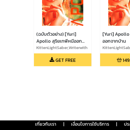
(ฉบับตัวอย่าง) [Yuri]
[Yuri] Apollo 
Apollo สุริยเทพีหนีออก
ออกจากบ้าน
จากบ้าน
KittenLightSaber,Writerwith
KittenLightSab
noname
noname
GET FREE
149
เกี่ยวกับเรา
|
เงื่อนไขการใช้บริการ
|
ปร