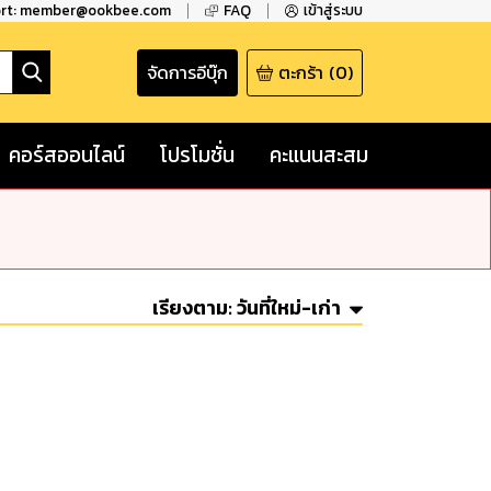
ort: member@ookbee.com
FAQ
เข้าสู่ระบบ
จัดการอีบุ๊ก
ตะกร้า
(
0
)
คอร์สออนไลน์
โปรโมชั่น
คะแนนสะสม
เรียงตาม:
วันที่ใหม่-เก่า