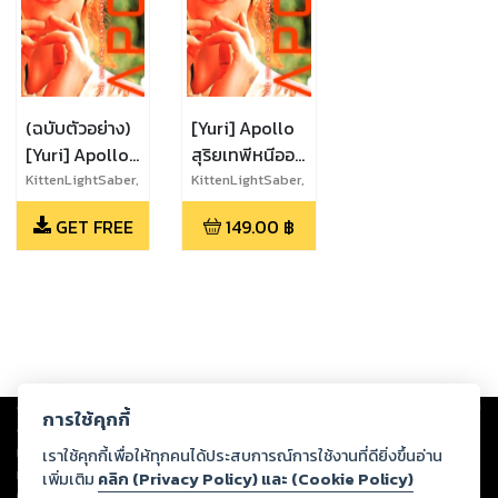
(ฉบับตัวอย่าง)
[Yuri] Apollo
[Yuri] Apollo
สุริยเทพีหนีออก
สุริยเทพีหนีออก
จากบ้าน
KittenLightSaber,
KittenLightSaber,
Writerwithnonam
Writerwithnonam
จากบ้าน
GET FREE
149.00
฿
e
e
Copyright ©
2026
Storylog Co., Ltd. - สตอรี่ล็อกขอสงวนสิทธิ์ไม่รับผิดชอบ
การใช้คุกกี้
ต่อผลงานหรือเนื้อหาใดที่อัปโหลดผ่านเว็บไซต์และปรากฏว่าละเมิดสิทธิใน
ทรัพย์สินทางปัญญาของบุคคลอื่นหรือขัดต่อกฎหมายและศีลธรรม ดังนั้น ผู้อ่าน
เราใช้คุกกี้เพื่อให้ทุกคนได้ประสบการณ์การใช้งานที่ดียิ่งขึ้นอ่าน
ทุกท่านโปรดใช้วิจารณญาณในการกลั่นกรองด้วยตนเอง และหากท่านพบว่าส่วน
เพิ่มเติม
คลิก (Privacy Policy) และ (Cookie Policy)
หนึ่งส่วนใดขัดต่อกฎหมายและศีลธรรม กรุณาแจ้งมายังบริษัท เพื่อทีมงานจะได้