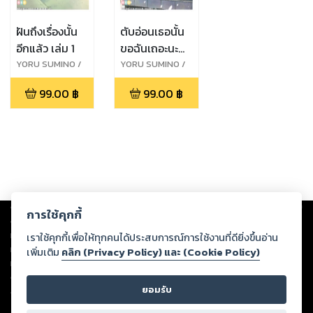
ฝันถึงเรื่องนั้น
ตับอ่อนเธอนั้น
อีกแล้ว เล่ม 1
ขอฉันเถอะนะ
เล่มต้น
YORU SUMINO /
YORU SUMINO /
IDUMI KIRIHARA
IDUMI KIRIHARA
99.00
฿
99.00
฿
Copyright ©
2026
Storylog Co., Ltd. - สตอรี่ล็อกขอสงวนสิทธิ์ไม่รับผิดชอบ
การใช้คุกกี้
ต่อผลงานหรือเนื้อหาใดที่อัปโหลดผ่านเว็บไซต์และปรากฏว่าละเมิดสิทธิใน
ทรัพย์สินทางปัญญาของบุคคลอื่นหรือขัดต่อกฎหมายและศีลธรรม ดังนั้น ผู้อ่าน
เราใช้คุกกี้เพื่อให้ทุกคนได้ประสบการณ์การใช้งานที่ดียิ่งขึ้นอ่าน
ทุกท่านโปรดใช้วิจารณญาณในการกลั่นกรองด้วยตนเอง และหากท่านพบว่าส่วน
เพิ่มเติม
คลิก (Privacy Policy) และ (Cookie Policy)
หนึ่งส่วนใดขัดต่อกฎหมายและศีลธรรม กรุณาแจ้งมายังบริษัท เพื่อทีมงานจะได้
ดำเนินการในทันที ทั้งนี้ ทางสตอรี่ล็อกขอสงวนลิขสิทธิ์ตามพระราชบัญญัติ
ยอมรับ
ลิขสิทธิ์ พ.ศ. 2537 (ฉบับล่าสุด)