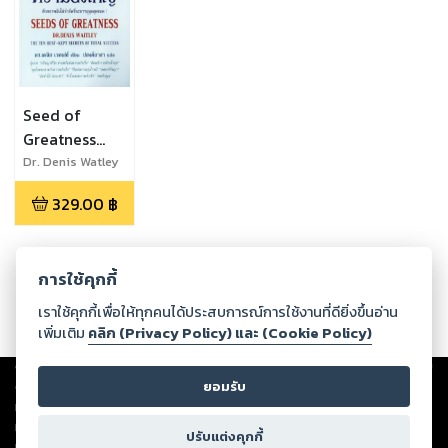
Seed of
Greatness
เมล็ดพันธุ์แห่ง
Dr. Denis Watley
ความยิ่งใหญ่
329.00
฿
การใช้คุกกี้
เราใช้คุกกี้เพื่อให้ทุกคนได้ประสบการณ์การใช้งานที่ดียิ่งขึ้นอ่าน
เพิ่มเติม
คลิก (Privacy Policy) และ (Cookie Policy)
Copyright ©
2026
Storylog Co., Ltd. - สตอรี่ล็อกขอสงวนสิทธิ์ไม่รับผิดชอบ
ต่อผลงานหรือเนื้อหาใดที่อัปโหลดผ่านเว็บไซต์และปรากฏว่าละเมิดสิทธิใน
ยอมรับ
ทรัพย์สินทางปัญญาของบุคคลอื่นหรือขัดต่อกฎหมายและศีลธรรม ดังนั้น ผู้อ่าน
ทุกท่านโปรดใช้วิจารณญาณในการกลั่นกรองด้วยตนเอง และหากท่านพบว่าส่วน
ปรับแต่งคุกกี้
หนึ่งส่วนใดขัดต่อกฎหมายและศีลธรรม กรุณาแจ้งมายังบริษัท เพื่อทีมงานจะได้