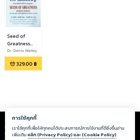
Seed of
Greatness
เมล็ดพันธุ์แห่ง
Dr. Denis Watley
ความยิ่งใหญ่
329.00
฿
Copyright ©
2026
Storylog Co., Ltd. - สตอรี่ล็อกขอสงวนสิทธิ์ไม่รับผิดชอบ
การใช้คุกกี้
ต่อผลงานหรือเนื้อหาใดที่อัปโหลดผ่านเว็บไซต์และปรากฏว่าละเมิดสิทธิใน
ทรัพย์สินทางปัญญาของบุคคลอื่นหรือขัดต่อกฎหมายและศีลธรรม ดังนั้น ผู้อ่าน
เราใช้คุกกี้เพื่อให้ทุกคนได้ประสบการณ์การใช้งานที่ดียิ่งขึ้นอ่าน
ทุกท่านโปรดใช้วิจารณญาณในการกลั่นกรองด้วยตนเอง และหากท่านพบว่าส่วน
เพิ่มเติม
คลิก (Privacy Policy) และ (Cookie Policy)
หนึ่งส่วนใดขัดต่อกฎหมายและศีลธรรม กรุณาแจ้งมายังบริษัท เพื่อทีมงานจะได้