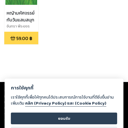
หญ้ามหัศจรรย์
กับวันแสนสนุก
จันทรา พีระขจร
59.00
฿
Copyright ©
2026
Storylog Co., Ltd. - สตอรี่ล็อกขอสงวนสิทธิ์ไม่รับผิดชอบ
การใช้คุกกี้
ต่อผลงานหรือเนื้อหาใดที่อัปโหลดผ่านเว็บไซต์และปรากฏว่าละเมิดสิทธิใน
ทรัพย์สินทางปัญญาของบุคคลอื่นหรือขัดต่อกฎหมายและศีลธรรม ดังนั้น ผู้อ่าน
เราใช้คุกกี้เพื่อให้ทุกคนได้ประสบการณ์การใช้งานที่ดียิ่งขึ้นอ่าน
ทุกท่านโปรดใช้วิจารณญาณในการกลั่นกรองด้วยตนเอง และหากท่านพบว่าส่วน
เพิ่มเติม
คลิก (Privacy Policy) และ (Cookie Policy)
หนึ่งส่วนใดขัดต่อกฎหมายและศีลธรรม กรุณาแจ้งมายังบริษัท เพื่อทีมงานจะได้
ดำเนินการในทันที ทั้งนี้ ทางสตอรี่ล็อกขอสงวนลิขสิทธิ์ตามพระราชบัญญัติ
ยอมรับ
ลิขสิทธิ์ พ.ศ. 2537 (ฉบับล่าสุด)