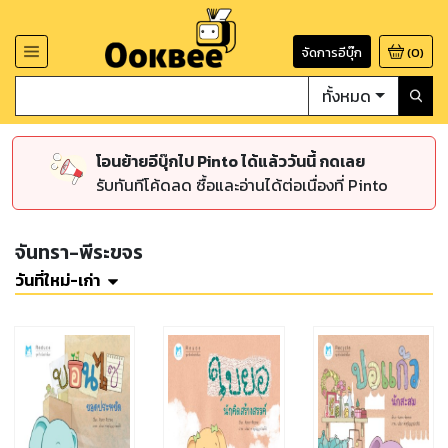
จัดการอีบุ๊ก
(
0
)
ทั้งหมด
โอนย้ายอีบุ๊กไป Pinto ได้แล้ววันนี้ กดเลย
รับทันทีโค้ดลด ซื้อและอ่านได้ต่อเนื่องที่ Pinto
จันทรา-พีระขจร
วันที่ใหม่-เก่า