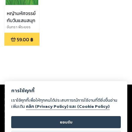
หญ้ามหัศจรรย์
กับวันแสนสนุก
จันทรา พีระขจร
59.00
฿
Copyright ©
2026
Storylog Co., Ltd. - สตอรี่ล็อกขอสงวนสิทธิ์ไม่รับผิดชอบ
การใช้คุกกี้
ต่อผลงานหรือเนื้อหาใดที่อัปโหลดผ่านเว็บไซต์และปรากฏว่าละเมิดสิทธิใน
ทรัพย์สินทางปัญญาของบุคคลอื่นหรือขัดต่อกฎหมายและศีลธรรม ดังนั้น ผู้อ่าน
เราใช้คุกกี้เพื่อให้ทุกคนได้ประสบการณ์การใช้งานที่ดียิ่งขึ้นอ่าน
ทุกท่านโปรดใช้วิจารณญาณในการกลั่นกรองด้วยตนเอง และหากท่านพบว่าส่วน
เพิ่มเติม
คลิก (Privacy Policy) และ (Cookie Policy)
หนึ่งส่วนใดขัดต่อกฎหมายและศีลธรรม กรุณาแจ้งมายังบริษัท เพื่อทีมงานจะได้
ดำเนินการในทันที ทั้งนี้ ทางสตอรี่ล็อกขอสงวนลิขสิทธิ์ตามพระราชบัญญัติ
ยอมรับ
ลิขสิทธิ์ พ.ศ. 2537 (ฉบับล่าสุด)