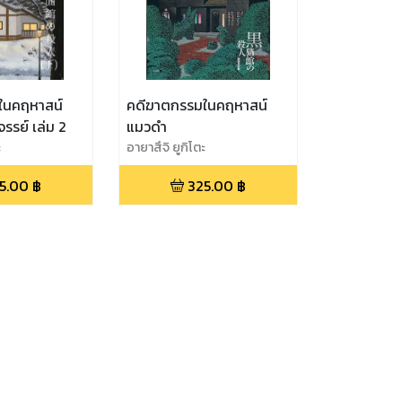
ในคฤหาสน์
คดีฆาตกรรมในคฤหาสน์
รรย์ เล่ม 2
แมวดำ
ะ
อายาสึจิ ยูกิโตะ
5.00
฿
325.00
฿