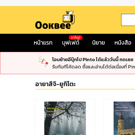
มาใหม่
หน้าแรก
บุฟเฟต์
นิยาย
หนังสือ
โอนย้ายอีบุ๊กไป Pinto ได้แล้ววันนี้ กดเลย
รับทันทีโค้ดลด ซื้อและอ่านได้ต่อเนื่องที่ Pi
อายาสึจิ-ยูกิโตะ