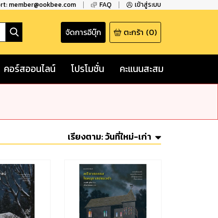
ort: member@ookbee.com
FAQ
เข้าสู่ระบบ
จัดการอีบุ๊ก
ตะกร้า
(
0
)
คอร์สออนไลน์
โปรโมชั่น
คะแนนสะสม
เรียงตาม:
วันที่ใหม่-เก่า