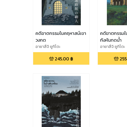
คดีฆาตกรรมในคฤหาสน์เขา
คดีฆาตกรรมใ
วงกต
กังหันทดน้ำ
อายาสึจิ ยูกิโตะ
อายาสึจิ ยูกิโตะ
245.00
฿
255