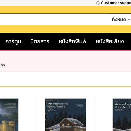
Customer supp
ทั้งหมด
การ์ตูน
นิตยสาร
หนังสือพิมพ์
หนังสือเสียง
nto