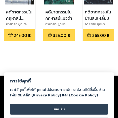
คดีฆาตกรรมใน
คดีฆาตกรรมใน
คดีฆาตกรรมใน
คฤหาสน์
คฤหาสน์แมวดำ
บ้านสิบเหลี่ยม
หน้ากาก
อายาสึจิ ยูกิโตะ
อายาสึจิ ยูกิโตะ
อายาสึจิ ยูกิโตะ
มหัศจรรย์ เล่ม
245.00
฿
325.00
฿
265.00
฿
2
Copyright ©
2026
Storylog Co., Ltd. - สตอรี่ล็อกขอสงวนสิทธิ์ไม่รับผิดชอบ
การใช้คุกกี้
ต่อผลงานหรือเนื้อหาใดที่อัปโหลดผ่านเว็บไซต์และปรากฏว่าละเมิดสิทธิใน
ทรัพย์สินทางปัญญาของบุคคลอื่นหรือขัดต่อกฎหมายและศีลธรรม ดังนั้น ผู้อ่าน
เราใช้คุกกี้เพื่อให้ทุกคนได้ประสบการณ์การใช้งานที่ดียิ่งขึ้นอ่าน
ทุกท่านโปรดใช้วิจารณญาณในการกลั่นกรองด้วยตนเอง และหากท่านพบว่าส่วน
เพิ่มเติม
คลิก (Privacy Policy) และ (Cookie Policy)
หนึ่งส่วนใดขัดต่อกฎหมายและศีลธรรม กรุณาแจ้งมายังบริษัท เพื่อทีมงานจะได้
ดำเนินการในทันที ทั้งนี้ ทางสตอรี่ล็อกขอสงวนลิขสิทธิ์ตามพระราชบัญญัติ
ยอมรับ
ลิขสิทธิ์ พ.ศ. 2537 (ฉบับล่าสุด)