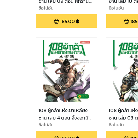
ซาน เล่ม 09 ตอน ศึกร้าน
ซาน เล่ม 10 ต
สุราเดือด ละเลงเลือดหอย
ซือไน่อัน
สองนายค่าย บ
ซือไน่อัน
วนยาง
เฟิง
185.00
฿
185
108 ผู้กล้าแห่งเขาเหลียง
108 ผู้กล้าแห่
ซาน เล่ม 4 ตอน จิ้งจอกมี
ซาน เล่ม 03 
เจ้านาย แผนการร้ายรวมเจ็ด
ซือไน่อัน
ฤดูหนาว เศียร
ซือไน่อัน
โจร
ชุมโจร