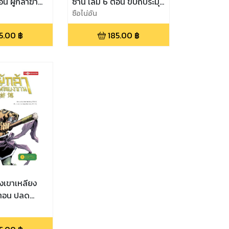
น ผู้กล้าฆ่า
ซาน เล่ม 6 ตอน ขบถประมุข
ุบายได้สตรี
ดับ จดหมายลับปมสังหาร
ซือไน่อัน
5.00
฿
185.00
฿
่งเขาเหลียง
 ตอน ปลด
ว มังกรเก้า