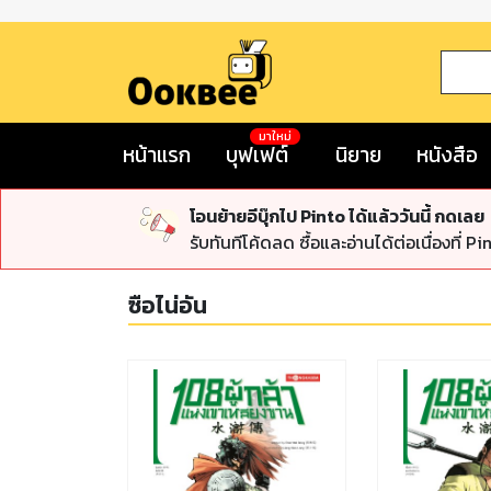
มาใหม่
หน้าแรก
บุฟเฟต์
นิยาย
หนังสือ
โอนย้ายอีบุ๊กไป Pinto ได้แล้ววันนี้ กดเลย
รับทันทีโค้ดลด ซื้อและอ่านได้ต่อเนื่องที่ Pi
ซือไน่อัน