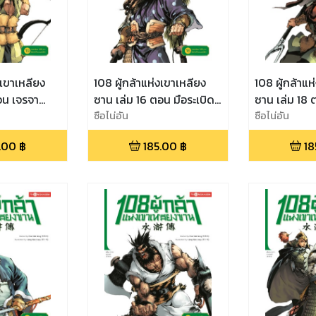
งเขาเหลียง
108 ผู้กล้าแห่งเขาเหลียง
108 ผู้กล้าแห
อน เจรจา
ซาน เล่ม 16 ตอน มือระเบิด
ซาน เล่ม 18 ต
งโฉดนำทัพ
เปลี่ยนฝ่าย ประมุขใหญ่สิ้น
ซือไน่อัน
ประมุขใหม่ 10
ซือไน่อัน
ชีวี
เป็นหนึ่ง
.00
฿
185.00
฿
18