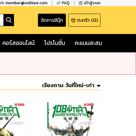
ort: member@ookbee.com
FAQ
เข้าสู่ระบบ
จัดการอีบุ๊ก
ตะกร้า
(
0
)
คอร์สออนไลน์
โปรโมชั่น
คะแนนสะสม
เรียงตาม:
วันที่ใหม่-เก่า