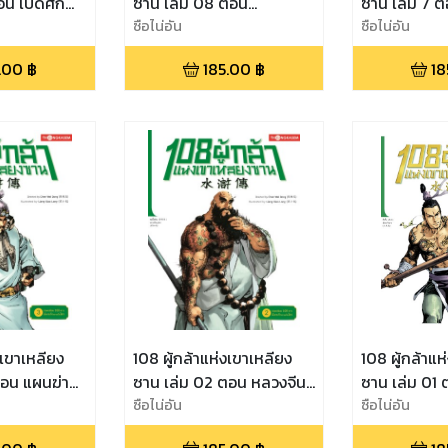
อน เปิดศึก
ซาน เล่ม 08 ตอน
ซาน เล่ม 7 ตอ
ุกทลายเขาชิง
ฆาตกรรมชู้อำพราง ฆ่าล้าง
ซือไน่อัน
เสือร้าย กลอ
ซือไน่อัน
แค้นเซ่นวิญญาณ
.00
฿
185.00
฿
18
งเขาเหลียง
108 ผู้กล้าแห่งเขาเหลียง
108 ผู้กล้าแห
ตอน แผนฆ่า
ซาน เล่ม 02 ตอน หลวงจีน
ซาน เล่ม 01
เสือดาวเข้า
เถื่อนบ้าพลัง แผนสังหาร
ซือไน่อัน
ปล่อย 108 ดา
ซือไน่อัน
แย่งนารี
กลายเป็นโจร