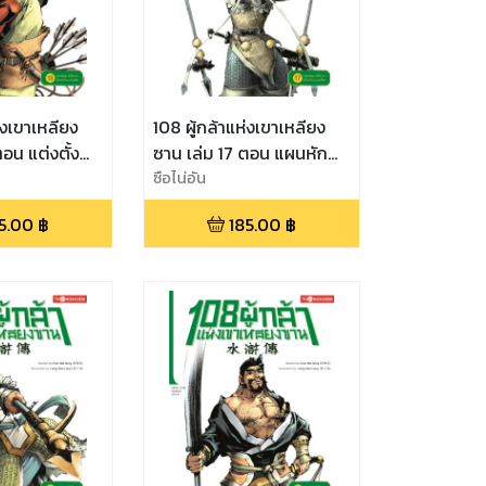
่งเขาเหลียง
108 ผู้กล้าแห่งเขาเหลียง
อน แต่งตั้ง
ซาน เล่ม 17 ตอน แผนหัก
8 ผู้กล้ารวมใจ
หลังท่านเศรษฐีหลูจวิ้นอี้
ซือไน่อัน
พลิกอุดมการณ์
5.00
฿
185.00
฿