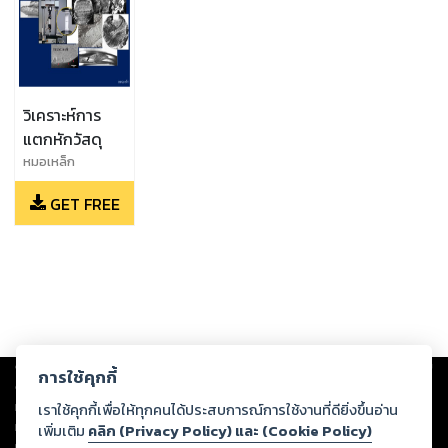
วิเคราะห์การ
แตกหักวัสดุ
หมอเหล็ก
GET FREE
Copyright ©
2026
Storylog Co., Ltd. - สตอรี่ล็อกขอสงวนสิทธิ์ไม่รับผิดชอบ
การใช้คุกกี้
ต่อผลงานหรือเนื้อหาใดที่อัปโหลดผ่านเว็บไซต์และปรากฏว่าละเมิดสิทธิใน
ทรัพย์สินทางปัญญาของบุคคลอื่นหรือขัดต่อกฎหมายและศีลธรรม ดังนั้น ผู้อ่าน
เราใช้คุกกี้เพื่อให้ทุกคนได้ประสบการณ์การใช้งานที่ดียิ่งขึ้นอ่าน
ทุกท่านโปรดใช้วิจารณญาณในการกลั่นกรองด้วยตนเอง และหากท่านพบว่าส่วน
เพิ่มเติม
คลิก (Privacy Policy) และ (Cookie Policy)
หนึ่งส่วนใดขัดต่อกฎหมายและศีลธรรม กรุณาแจ้งมายังบริษัท เพื่อทีมงานจะได้