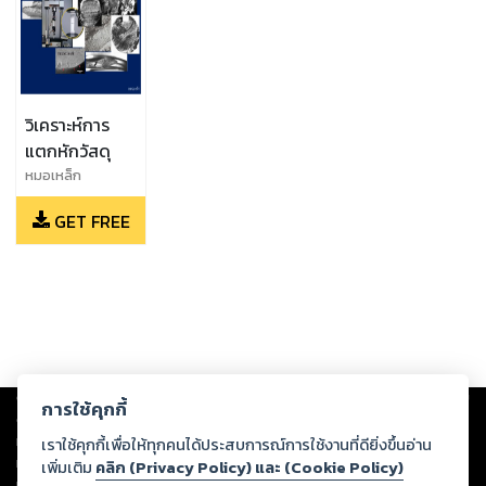
วิเคราะห์การ
แตกหักวัสดุ
หมอเหล็ก
GET FREE
Copyright ©
2026
Storylog Co., Ltd. - สตอรี่ล็อกขอสงวนสิทธิ์ไม่รับผิดชอบ
การใช้คุกกี้
ต่อผลงานหรือเนื้อหาใดที่อัปโหลดผ่านเว็บไซต์และปรากฏว่าละเมิดสิทธิใน
ทรัพย์สินทางปัญญาของบุคคลอื่นหรือขัดต่อกฎหมายและศีลธรรม ดังนั้น ผู้อ่าน
เราใช้คุกกี้เพื่อให้ทุกคนได้ประสบการณ์การใช้งานที่ดียิ่งขึ้นอ่าน
ทุกท่านโปรดใช้วิจารณญาณในการกลั่นกรองด้วยตนเอง และหากท่านพบว่าส่วน
เพิ่มเติม
คลิก (Privacy Policy) และ (Cookie Policy)
หนึ่งส่วนใดขัดต่อกฎหมายและศีลธรรม กรุณาแจ้งมายังบริษัท เพื่อทีมงานจะได้