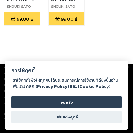
SHOUKI SATO
SHOUKI SATO
99.00
฿
99.00
฿
Copyright ©
2026
Storylog Co., Ltd. - สตอรี่ล็อกขอสงวนสิทธิ์ไม่รับผิดชอบ
การใช้คุกกี้
ต่อผลงานหรือเนื้อหาใดที่อัปโหลดผ่านเว็บไซต์และปรากฏว่าละเมิดสิทธิใน
ทรัพย์สินทางปัญญาของบุคคลอื่นหรือขัดต่อกฎหมายและศีลธรรม ดังนั้น ผู้อ่าน
เราใช้คุกกี้เพื่อให้ทุกคนได้ประสบการณ์การใช้งานที่ดียิ่งขึ้นอ่าน
ทุกท่านโปรดใช้วิจารณญาณในการกลั่นกรองด้วยตนเอง และหากท่านพบว่าส่วน
เพิ่มเติม
คลิก (Privacy Policy) และ (Cookie Policy)
หนึ่งส่วนใดขัดต่อกฎหมายและศีลธรรม กรุณาแจ้งมายังบริษัท เพื่อทีมงานจะได้
ดำเนินการในทันที ทั้งนี้ ทางสตอรี่ล็อกขอสงวนลิขสิทธิ์ตามพระราชบัญญัติ
ยอมรับ
ลิขสิทธิ์ พ.ศ. 2537 (ฉบับล่าสุด)
For support: member@ookbee.com
ปรับแต่งคุกกี้
Version
1.3.17