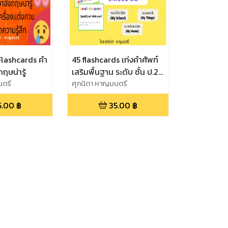
Flashcards คำ
45 flashcards เก่งคำศัพท์
ฤษน่ารู้
เสริมพื้นฐาน ระดับ ชั้น ป.2
นตรี
ชุดที่ 1
ศุภนิดา หาญมนตรี
5.00
฿
35.00
฿