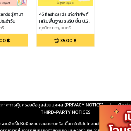
ards รู้ภาษา
45 flashcards เก่งคำศัพท์
ประจำวัน
เสริมพื้นฐาน ระดับ ชั้น ป.2
ตรี
ชุดที่ 2
ศุภนิดา หาญมนตรี
.00
฿
35.00
฿
ะกาศการคุ้มครองข้อมูลส่วนบุคคล (PRIVACY NOTICE)
|
ติดต่อ
THIRD-PARTY NOTICES
สงวนสิทธิ์ไม่รับผิดชอบต่อผลงานหรือเนื้อหาใดที่อัปโหลดผ่านเว็บไซต์และปร
ช้วิจารณญาณในการกลั่นกรองด้วยตนเอง และหากท่านพบว่าส่วนหนึ่งส่วนใดขัดต