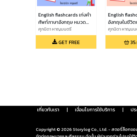
English flashcards เก่งคำ
English flashc
ศัพท์ภาษาอังกฤษ หมวด
อังกฤษในชีวิต
สถานที่ต่างๆ
ศุภนิดา หาญมนตรี
ศุภนิดา หาญมน
GET FREE
35
เกี่ยวกับเรา
|
เงื่อนไขการใช้บริการ
|
ปร
Copyright ©
2026
Storylog Co., Ltd. - สตอรี่ล็อกขอ
ขัดต่อกฎหมายและศีลธรรม ดังนั้น ผู้อ่านทุกท่านโปรดใ