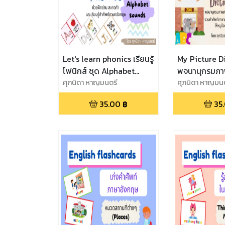
Let's learn phonics เรียนรู้
My Picture D
โฟนิกส์ ชุด Alphabet
พจนานุกรมภ
Sounds
ศุภนิดา หาญมนตรี
อังกฤษของหนู
ศุภนิดา หาญมน
35.00
฿
35