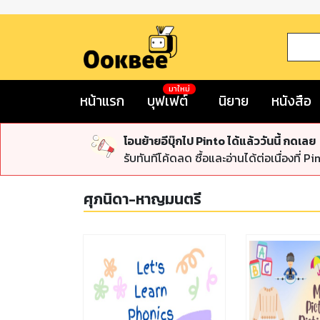
มาใหม่
หน้าแรก
บุฟเฟต์
นิยาย
หนังสือ
โอนย้ายอีบุ๊กไป Pinto ได้แล้ววันนี้ กดเลย
รับทันทีโค้ดลด ซื้อและอ่านได้ต่อเนื่องที่ Pi
ศุภนิดา-หาญมนตรี