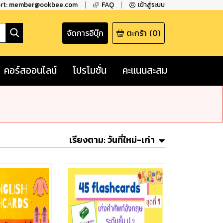
ort: member@ookbee.com
FAQ
เข้าสู่ระบบ
จัดการอีบุ๊ก
ตะกร้า
(
0
)
คอร์สออนไลน์
โปรโมชั่น
คะแนนสะสม
เรียงตาม:
วันที่ใหม่-เก่า