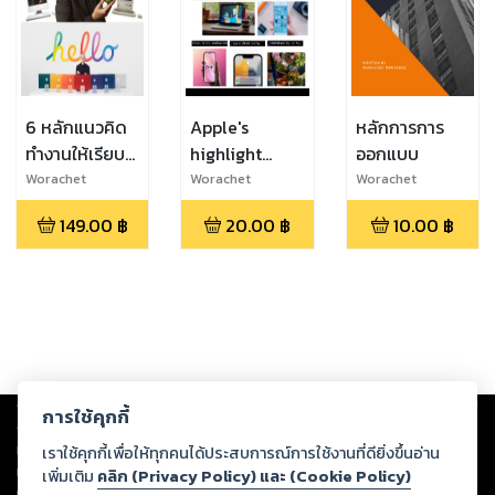
6 หลักแนวคิด
Apple's
หลักการการ
ทำงานให้เรียบ
highlight
ออกแบบ
ง่ายของชายผู้
news since
Worachet
Worachet
Worachet
Panyadee
Panyadee
Panyadee
ริเริ่มการใช้ “i”
the beginning
149.00
฿
20.00
฿
10.00
฿
ใน “iMac”
of the year
Copyright ©
2026
Storylog Co., Ltd. - สตอรี่ล็อกขอสงวนสิทธิ์ไม่รับผิดชอบ
การใช้คุกกี้
ต่อผลงานหรือเนื้อหาใดที่อัปโหลดผ่านเว็บไซต์และปรากฏว่าละเมิดสิทธิใน
ทรัพย์สินทางปัญญาของบุคคลอื่นหรือขัดต่อกฎหมายและศีลธรรม ดังนั้น ผู้อ่าน
เราใช้คุกกี้เพื่อให้ทุกคนได้ประสบการณ์การใช้งานที่ดียิ่งขึ้นอ่าน
ทุกท่านโปรดใช้วิจารณญาณในการกลั่นกรองด้วยตนเอง และหากท่านพบว่าส่วน
เพิ่มเติม
คลิก (Privacy Policy) และ (Cookie Policy)
หนึ่งส่วนใดขัดต่อกฎหมายและศีลธรรม กรุณาแจ้งมายังบริษัท เพื่อทีมงานจะได้